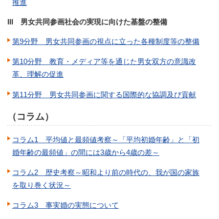
推進
III 男女共同参画社会の実現に向けた基盤の整備
第9分野 男女共同参画の視点に立った各種制度等の整備
第10分野 教育・メディア等を通じた男女双方の意識改
革、理解の促進
第11分野 男女共同参画に関する国際的な協調及び貢献
（コラム）
コラム1 平均値と最頻値考察～「平均初婚年齢」と「初
婚年齢の最頻値」の間には3歳から4歳の差～
コラム2 歴史考察～昭和より前の時代の、我が国の家族
を取り巻く状況～
コラム3 事実婚の実態について