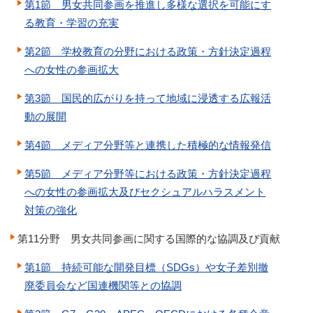
第1節 男女共同参画を推進し多様な選択を可能にす
る教育・学習の充実
第2節 学校教育の分野における政策・方針決定過程
への女性の参画拡大
第3節 国民的広がりを持って地域に浸透する広報活
動の展開
第4節 メディア分野等と連携した積極的な情報発信
第5節 メディア分野等における政策・方針決定過程
への女性の参画拡大及びセクシュアルハラスメント
対策の強化
第11分野 男女共同参画に関する国際的な協調及び貢献
第1節 持続可能な開発目標（SDGs）や女子差別撤
廃委員会など国連機関等との協調