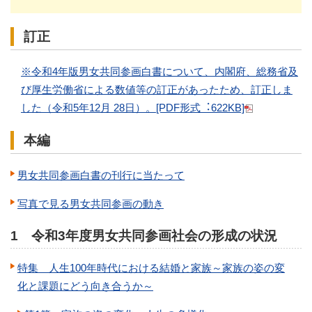
訂正
※令和4年版男⼥共同参画⽩書について、内閣府、総務省及
び厚⽣労働省による数値等の訂正があったため、訂正しま
した（令和5年12⽉ 28⽇）。[PDF形式︓622KB]
本編
男女共同参画白書の刊行に当たって
写真で見る男女共同参画の動き
1 令和3年度男女共同参画社会の形成の状況
特集 人生100年時代における結婚と家族～家族の姿の変
化と課題にどう向き合うか～