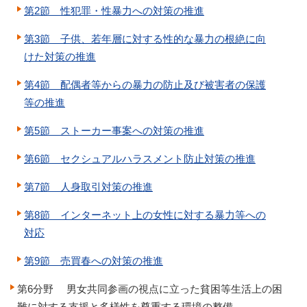
第2節 性犯罪・性暴力への対策の推進
第3節 子供、若年層に対する性的な暴力の根絶に向
けた対策の推進
第4節 配偶者等からの暴力の防止及び被害者の保護
等の推進
第5節 ストーカー事案への対策の推進
第6節 セクシュアルハラスメント防止対策の推進
第7節 人身取引対策の推進
第8節 インターネット上の女性に対する暴力等への
対応
第9節 売買春への対策の推進
第6分野 男女共同参画の視点に立った貧困等生活上の困
難に対する支援と多様性を尊重する環境の整備