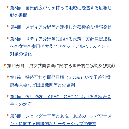
第3節 国民的広がりを持って地域に浸透する広報活
動の展開
第4節 メディア分野等と連携した積極的な情報発信
第5節 メディア分野等における政策・方針決定過程
への女性の参画拡大及びセクシュアルハラスメント
対策の強化
第11分野 男女共同参画に関する国際的な協調及び貢献
第1節 持続可能な開発目標（SDGs）や女子差別撤
廃委員会など国連機関等との協調
第2節 G7、G20、APEC、OECDにおける各種合意
等への対応
第3節 ジェンダー平等と女性・女児のエンパワーメ
ントに関する国際的なリーダーシップの発揮