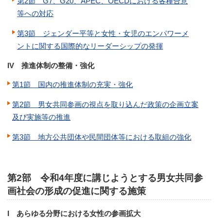
第2節 G7、G20、APEC、OECDにおける各種合意
等への対応
第3節 ジェンダー平等と女性・女児のエンパワーメ
ントに関する国際的なリーダーシップの発揮
IV 推進体制の整備・強化
第1節 国内の推進体制の充実・強化
第2節 男女共同参画の視点を取り込んだ政策の企画立案
及び実施等の推進
第3節 地方公共団体や民間団体等における取組の強化
第2部 令和4年度に講じようとする男女共同参
画社会の形成の促進に関する施策
I あらゆる分野における女性の参画拡大