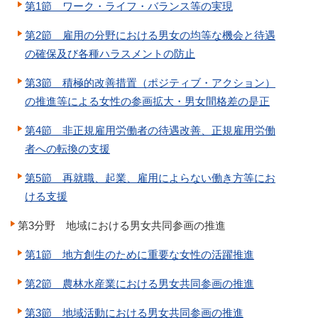
第1節 ワーク・ライフ・バランス等の実現
第2節 雇用の分野における男女の均等な機会と待遇
の確保及び各種ハラスメントの防止
第3節 積極的改善措置（ポジティブ・アクション）
の推進等による女性の参画拡大・男女間格差の是正
第4節 非正規雇用労働者の待遇改善、正規雇用労働
者への転換の支援
第5節 再就職、起業、雇用によらない働き方等にお
ける支援
第3分野 地域における男女共同参画の推進
第1節 地方創生のために重要な女性の活躍推進
第2節 農林水産業における男女共同参画の推進
第3節 地域活動における男女共同参画の推進