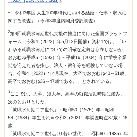
（図5）[CSV形式：1KB]
1
「令和3年度 人生100年時代における結婚・仕事・収入に
関する調査」（令和3年度内閣府委託調査）。
2
第4回就職氷河期世代支援の推進に向けた全国プラットフ
ォーム（令和4（2022）年5月12日開催）資料1では、「い
わゆる就職氷河期についての明確な定義は存在しないが、
おおむね平成5（1993）年～平成16（2004）年に学校卒業
期を迎えた者を指し、浪人・留年等を経験していない場
合、令和4（2022）年4月現在、大卒でおおむね40～51歳、
高卒でおおむね36～47歳である。」とされている。
3
ここでは、大卒、短大卒、高卒の就職活動時期に鑑み、
次のとおりとした。
「就職氷河期コア世代」：昭和50（1975）年～昭和
59（1984）年生まれ＝令和3（2021）年調査時点37歳～46
歳
「就職氷河期コア世代より若い世代」：昭和60（1985）年