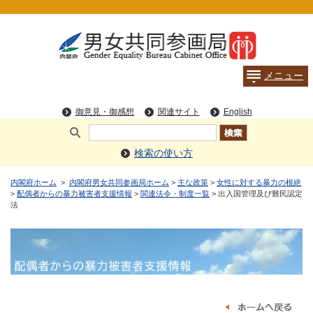
検索の使い方
内閣府ホーム
>
内閣府男女共同参画局ホーム
>
主な政策
>
女性に対する暴力の根絶
>
配偶者からの暴力被害者支援情報
>
関連法令・制度一覧
> 出入国管理及び難民認定
法