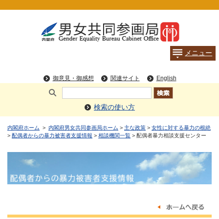
検索の使い方
内閣府ホーム
>
内閣府男女共同参画局ホーム
>
主な政策
>
女性に対する暴力の根絶
>
配偶者からの暴力被害者支援情報
>
相談機関一覧
> 配偶者暴力相談支援センター