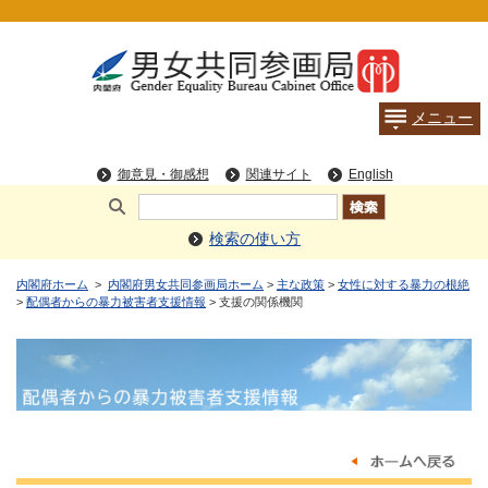
検索の使い方
内閣府ホーム
>
内閣府男女共同参画局ホーム
>
主な政策
>
女性に対する暴力の根絶
>
配偶者からの暴力被害者支援情報
> 支援の関係機関