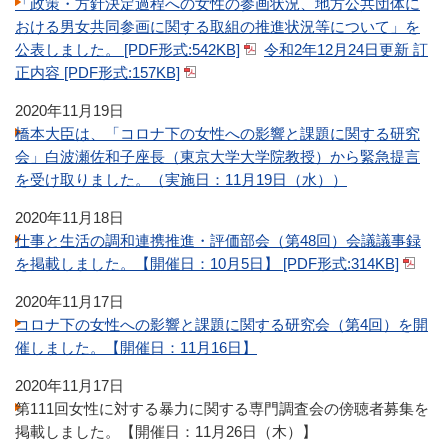
「政策・方針決定過程への女性の参画状況、地方公共団体に
おける男女共同参画に関する取組の推進状況等について」を
公表しました。 [PDF形式:542KB]
令和2年12月24日更新 訂
正内容 [PDF形式:157KB]
2020年11月19日
橋本大臣は、「コロナ下の女性への影響と課題に関する研究
会」白波瀬佐和子座長（東京大学大学院教授）から緊急提言
を受け取りました。（実施日：11月19日（水））
2020年11月18日
仕事と生活の調和連携推進・評価部会（第48回）会議議事録
を掲載しました。【開催日：10月5日】 [PDF形式:314KB]
2020年11月17日
コロナ下の女性への影響と課題に関する研究会（第4回）を開
催しました。【開催日：11月16日】
2020年11月17日
第111回女性に対する暴力に関する専門調査会の傍聴者募集を
掲載しました。【開催日：11月26日（木）】