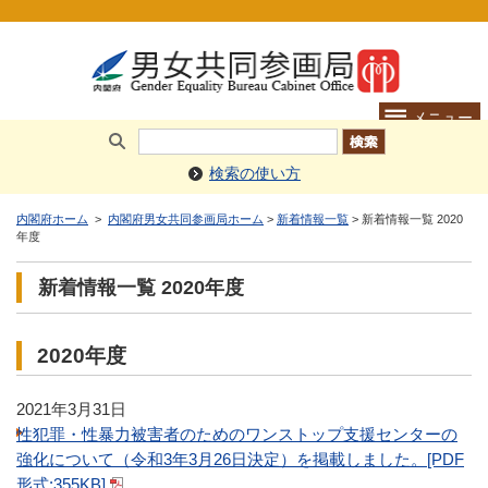
検索の使い方
内閣府ホーム
>
内閣府男女共同参画局ホーム
>
新着情報一覧
> 新着情報一覧 2020
年度
新着情報一覧 2020年度
2020年度
2021年3月31日
性犯罪・性暴力被害者のためのワンストップ支援センターの
強化について（令和3年3月26日決定）を掲載しました。[PDF
形式:355KB]