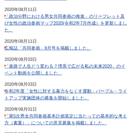
2020年08月11日
「政治分野における男女共同参画の推進」のリーフレット及
び女性の政治参画マップ2020(令和2年7月作成）を更新しまし
た。
2020年08月11日
広報誌「共同参画」8月号を掲載しました。
2020年08月03日
「進路で人生どう変わる？理系で広がる私の未来2020」のイ
ベント動画を公開しました。
2020年08月03日
令和2年度「女性に対する暴力をなくす運動」パープル・ライ
トアップ実施団体の募集を開始しました。
2020年08月01日
「第5次男女共同参画基本計画策定に当たっての基本的な考え
方（素案）」についての意見募集を掲載しました。