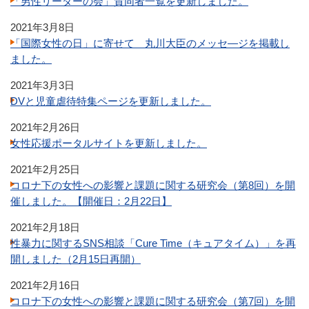
「男性リーダーの会」賛同者一覧を更新しました。
2021年3月8日
「国際女性の日」に寄せて 丸川大臣のメッセ―ジを掲載し
ました。
2021年3月3日
DVと児童虐待特集ページを更新しました。
2021年2月26日
女性応援ポータルサイトを更新しました。
2021年2月25日
コロナ下の女性への影響と課題に関する研究会（第8回）を開
催しました。【開催日：2月22日】
2021年2月18日
性暴力に関するSNS相談「Cure Time（キュアタイム）」を再
開しました（2月15日再開）
2021年2月16日
コロナ下の女性への影響と課題に関する研究会（第7回）を開