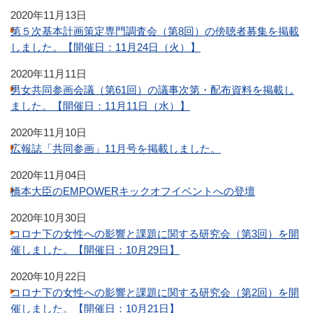
2020年11月13日
第５次基本計画策定専門調査会（第8回）の傍聴者募集を掲載
しました。【開催日：11月24日（火）】
2020年11月11日
男女共同参画会議（第61回）の議事次第・配布資料を掲載し
ました。【開催日：11月11日（水）】
2020年11月10日
広報誌「共同参画」11月号を掲載しました。
2020年11月04日
橋本大臣のEMPOWERキックオフイベントへの登壇
2020年10月30日
コロナ下の女性への影響と課題に関する研究会（第3回）を開
催しました。【開催日：10月29日】
2020年10月22日
コロナ下の女性への影響と課題に関する研究会（第2回）を開
催しました。【開催日：10月21日】