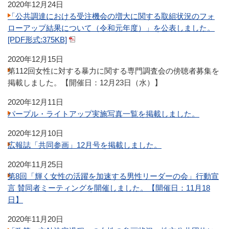
2020年12月24日
「公共調達における受注機会の増大に関する取組状況のフォ
ローアップ結果について（令和元年度）」を公表しました。
[PDF形式:375KB]
2020年12月15日
第112回女性に対する暴力に関する専門調査会の傍聴者募集を
掲載しました。【開催日：12月23日（水）】
2020年12月11日
パープル・ライトアップ実施写真一覧を掲載しました。
2020年12月10日
広報誌「共同参画」12月号を掲載しました。
2020年11月25日
第8回「輝く女性の活躍を加速する男性リーダーの会」行動宣
言 賛同者ミーティングを開催しました。【開催日：11月18
日】
2020年11月20日