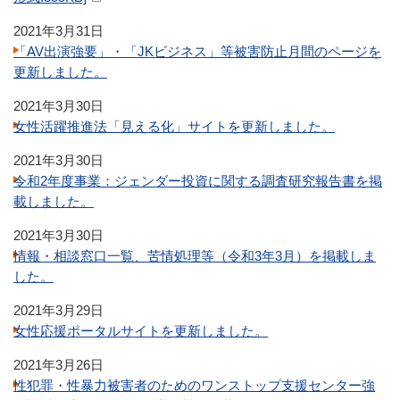
2021年3月31日
「AV出演強要」・「JKビジネス」等被害防止月間のページを
更新しました。
2021年3月30日
女性活躍推進法「見える化」サイトを更新しました。
2021年3月30日
令和2年度事業：ジェンダー投資に関する調査研究報告書を掲
載しました。
2021年3月30日
情報・相談窓口一覧、苦情処理等（令和3年3月）を掲載しま
した。
2021年3月29日
女性応援ポータルサイトを更新しました。
2021年3月26日
性犯罪・性暴力被害者のためのワンストップ支援センター強