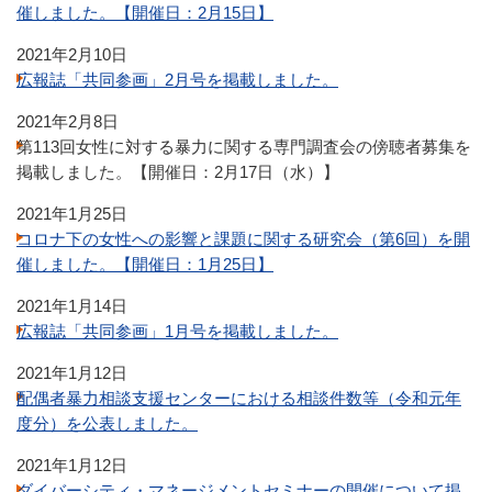
催しました。【開催日：2月15日】
2021年2月10日
広報誌「共同参画」2月号を掲載しました。
2021年2月8日
第113回女性に対する暴力に関する専門調査会の傍聴者募集を
掲載しました。【開催日：2月17日（水）】
2021年1月25日
コロナ下の女性への影響と課題に関する研究会（第6回）を開
催しました。【開催日：1月25日】
2021年1月14日
広報誌「共同参画」1月号を掲載しました。
2021年1月12日
配偶者暴力相談支援センターにおける相談件数等（令和元年
度分）を公表しました。
2021年1月12日
ダイバーシティ・マネージメントセミナーの開催について掲