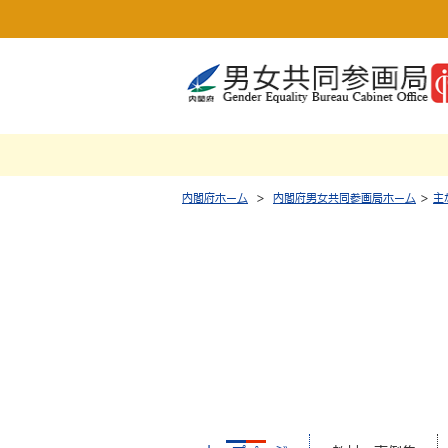
内閣府ホーム
>
内閣府男女共同参画局ホーム
>
主