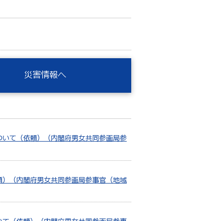
災害情報へ
ついて（依頼）（内閣府男女共同参画局参
頼）（内閣府男女共同参画局参事官（地域