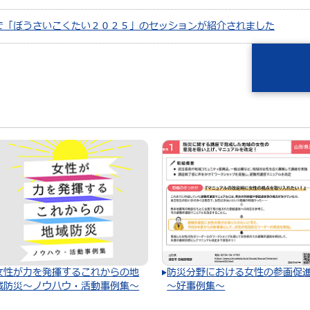
で「ぼうさいこくたい２０２５」のセッションが紹介されました
女性が力を発揮するこれからの地
防災分野における女性の参画促
域防災～ノウハウ・活動事例集～
～好事例集～