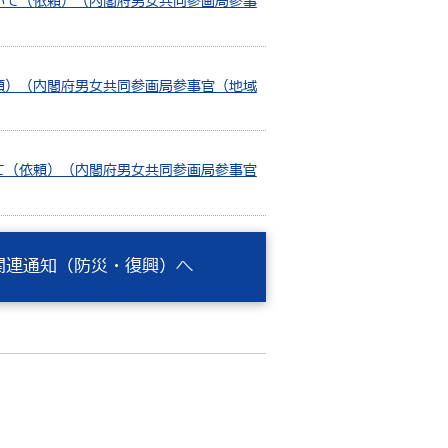
いて（依頼）（内閣府男女共同参画局参事
頼）（内閣府男女共同参画局参事官（地域
て（依頼）（内閣府男女共同参画局参事官
関連通知（防災・復興）へ