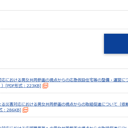
の対応における男女共同参画の視点からの応急仮設住宅等の整備・運営に
[PDF形式：223KB]
による災害対応における男女共同参画の視点からの取組促進について（依
：286KB]