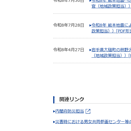
令和8年7月30日
令和8年 熊本地震
官（地域政策担当））[
令和8年7月28日
令和8年 熊本地震
政策担当））[PDF形式
令和8年4月27日
岩手県大槌町の林野
（地域政策担当））[P
関連リンク
内閣府防災担当
災害時における男女共同参画センター等