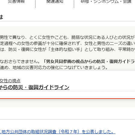
災害情報
関連通知
研修・シンポジウム・会議
は
男性で異なり、とくに女性やこども、脆弱な状況にある人びとの状況が
定過程への女性の参画が十分に確保されず、女性と男性のニーズの違い
は、防災・復興に⼥性が「主体的な担い⼿」として取り組み、平常時か
なおさらできません。
「男女共同参画の視点からの防災・復興ガイドラ
進め、地域の災害対応力の強化につなげていきましょう。
女性の視点
からの防災・復興ガイドライン
く地方公共団体の取組状況調査（令和７年）を公表しました。