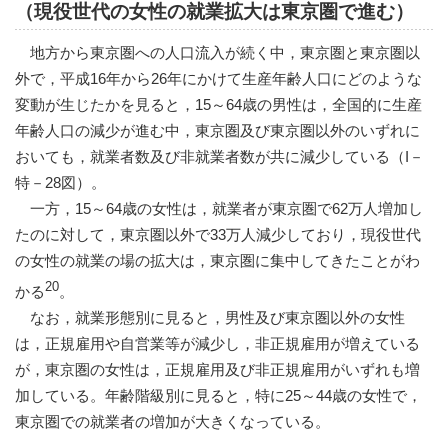
（現役世代の女性の就業拡大は東京圏で進む）
地方から東京圏への人口流入が続く中，東京圏と東京圏以
外で，平成16年から26年にかけて生産年齢人口にどのような
変動が生じたかを見ると，15～64歳の男性は，全国的に生産
年齢人口の減少が進む中，東京圏及び東京圏以外のいずれに
おいても，就業者数及び非就業者数が共に減少している（I－
特－28図）。
一方，15～64歳の女性は，就業者が東京圏で62万人増加し
たのに対して，東京圏以外で33万人減少しており，現役世代
の女性の就業の場の拡大は，東京圏に集中してきたことがわ
20
かる
。
なお，就業形態別に見ると，男性及び東京圏以外の女性
は，正規雇用や自営業等が減少し，非正規雇用が増えている
が，東京圏の女性は，正規雇用及び非正規雇用がいずれも増
加している。年齢階級別に見ると，特に25～44歳の女性で，
東京圏での就業者の増加が大きくなっている。