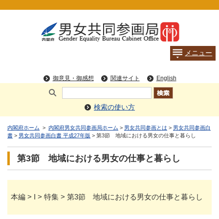
検索の使い方
内閣府ホーム
>
内閣府男女共同参画局ホーム
>
男女共同参画とは
>
男女共同参画白
書
>
男女共同参画白書 平成27年版
> 第3節 地域における男女の仕事と暮らし
第3節 地域における男女の仕事と暮らし
本編 > I > 特集 > 第3節 地域における男女の仕事と暮らし