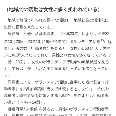
（地域での活動は女性に多く担われている）
地域で無償で行われる様々な活動も，地域社会の活性化に
重要な役割を果たしている。
総務省「社会生活基本調査」（平成23年）により，平成22
19
年10月20日～23年10月19日の1年間にボランティア活動
に従
事した者の数（行動者数）を見ると，女性が1,634万人，男性
が1,361万人となっており，男性より女性が多くなっている（I
－特－23図）。女性のボランティア行動者の就業状態を見る
と，半数以上が，ふだん主に家事を行っている者となってい
る。
同調査により，ボランティア活動に従事した者の割合（行
動者率）を活動内容別に男女で比較すると，女性は，子供や
高齢者，障害者等を対象とする活動で，男性よりも行動者率
が高い（I－特－24図）。
都道府県別の動向を見ると，男性のボランティア行動者率
は，島根県，山形県等で4割近い一方で，大阪府，東京都及び