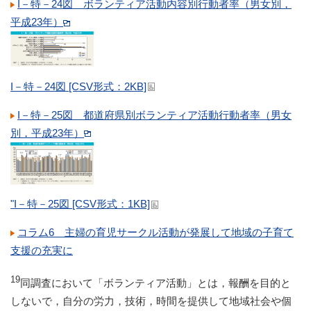
I－特－24図 ボランティア活動内容別行動者率（男女別，
平成23年）
I－特－24図 [CSV形式：2KB]
I－特－25図 都道府県別ボランティア活動行動者率（男女
別，平成23年）
"I－特－25図 [CSV形式：1KB]
コラム6 主婦の育児サークル活動が発展して地域の子育て
支援の充実に
19
同調査において「ボランティア活動」とは，報酬を目的と
しないで，自分の労力，技術，時間を提供して地域社会や個