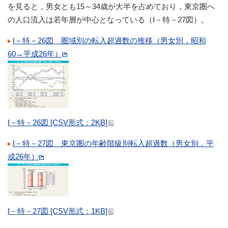
を見ると，男女とも15～34歳が大半を占めており，東京圏へ
の人口流入は若年層が中心となっている（I－特－27図）。
I－特－26図 圏域別の転入超過数の推移（男女別，昭和
60→平成26年）
I－特－26図 [CSV形式：2KB]
I－特－27図 東京圏の年齢階級別転入超過数（男女別，平
成26年）
I－特－27図 [CSV形式：1KB]