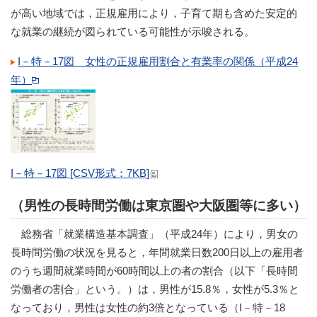
が高い地域では，正規雇用により，子育て期も含めた安定的
な就業の継続が図られている可能性が示唆される。
I－特－17図 女性の正規雇用割合と有業率の関係（平成24
年）
I－特－17図 [CSV形式：7KB]
（男性の長時間労働は東京圏や大阪圏等に多い）
総務省「就業構造基本調査」（平成24年）により，男女の
長時間労働の状況を見ると，年間就業日数200日以上の雇用者
のうち週間就業時間が60時間以上の者の割合（以下「長時間
労働者の割合」という。）は，男性が15.8％，女性が5.3％と
なっており，男性は女性の約3倍となっている（I－特－18