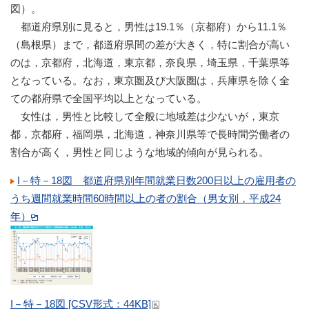
図）。
都道府県別に見ると，男性は19.1％（京都府）から11.1％
（島根県）まで，都道府県間の差が大きく，特に割合が高い
のは，京都府，北海道，東京都，奈良県，埼玉県，千葉県等
となっている。なお，東京圏及び大阪圏は，兵庫県を除く全
ての都府県で全国平均以上となっている。
女性は，男性と比較して全般に地域差は少ないが，東京
都，京都府，福岡県，北海道，神奈川県等で長時間労働者の
割合が高く，男性と同じような地域的傾向が見られる。
I－特－18図 都道府県別年間就業日数200日以上の雇用者の
うち週間就業時間60時間以上の者の割合（男女別，平成24
年）
I－特－18図 [CSV形式：44KB]