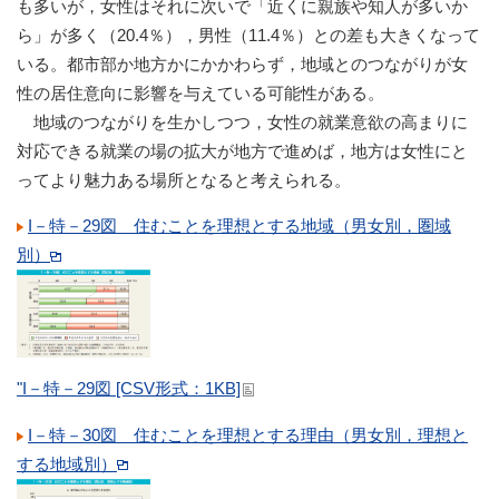
も多いが，女性はそれに次いで「近くに親族や知人が多いか
ら」が多く（20.4％），男性（11.4％）との差も大きくなって
いる。都市部か地方かにかかわらず，地域とのつながりが女
性の居住意向に影響を与えている可能性がある。
地域のつながりを生かしつつ，女性の就業意欲の高まりに
対応できる就業の場の拡大が地方で進めば，地方は女性にと
ってより魅力ある場所となると考えられる。
I－特－29図 住むことを理想とする地域（男女別，圏域
別）
"I－特－29図 [CSV形式：1KB]
I－特－30図 住むことを理想とする理由（男女別，理想と
する地域別）