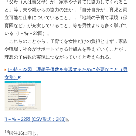
「父母（又は義父母）が，家事や子育てに協力してくれるこ
と」等，夫や親からの協力のほか，「自分自身が，育児と両
立可能な仕事についていること」，「地域の子育て環境（保
育園など）が充実していること」等を男性よりも多く挙げて
いる（I－特－22図）。
これらのことから，子育てを女性だけの負担とせず，家族
や職場，社会がサポートできる仕組みを整えていくことが，
理想の子供数の実現につながっていくと考えられる。
I－特－22図 理想子供数を実現するために必要なこと（男
女別）
"I－特－22図 [CSV形式：2KB]
18
脚注16に同じ。