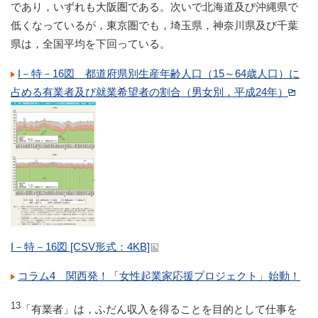
であり，いずれも大阪圏である。次いで北海道及び沖縄県で
低くなっているが，東京圏でも，埼玉県，神奈川県及び千葉
県は，全国平均を下回っている。
I－特－16図 都道府県別生産年齢人口（15～64歳人口）に
占める有業者及び就業希望者の割合（男女別，平成24年）
I－特－16図 [CSV形式：4KB]
コラム4 関西発！「女性起業家応援プロジェクト」始動！
13
「有業者」は，ふだん収入を得ることを目的として仕事を