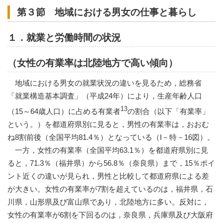
第３節 地域における男女の仕事と暮らし
１．就業と労働時間の状況
（女性の有業率は北陸地方で高い傾向）
地域における男女の就業状況の違いを見るため，総務省
「就業構造基本調査」（平成24年）により，生産年齢人口
13
（15～64歳人口）に占める有業者
の割合（以下「有業率」
という。）を都道府県別に見ると，男性の有業率は，おおむ
ね8割前後（全国平均81.4％）となっている（I－特－16図）。
一方，女性の有業率（全国平均63.1％）を都道府県別に見
ると，71.3％（福井県）から56.8％（奈良県）まで，15％ポイ
ント近くの違いが見られ，男性と比較して都道府県による差
が大きい。女性の有業率が7割を超えているのは，福井県，石
川県，山形県及び富山県であり，北陸地方に多い。反対に，
女性の有業率が6割を下回るのは，奈良県，兵庫県及び大阪府