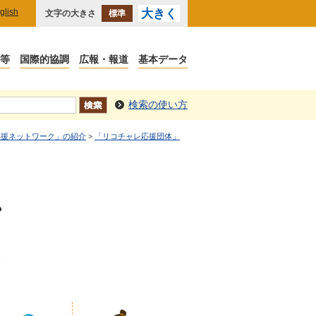
glish
大きく
文字の大きさ
標準
検索の使い方
応援ネットワーク」の紹介
>
「リコチャレ応援団体」