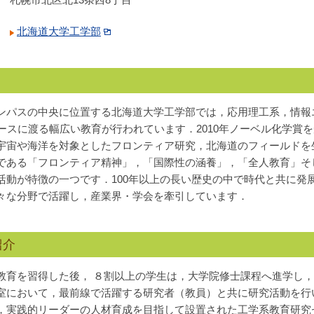
札幌市北区北13条西8丁目
北海道大学工学部​
ンパスの中央に位置する北海道大学工学部では，応用理工系，情報
ースに渡る幅広い教育が行われています．2010年ノーベル化学賞
宇宙や海洋を対象としたフロンティア研究，北海道のフィールドを
である「フロンティア精神」，「国際性の涵養」，「全人教育」そ
活動が特徴の一つです．100年以上の長い歴史の中で時代と共に発
々な分野で活躍し，産業界・学会を牽引しています．
紹介
教育を習得した後， ８割以上の学生は，大学院修士課程へ進学し，
室において，最前線で活躍する研究者（教員）と共に研究活動を行
，実践的リーダーの人材育成を目指して設置された工学系教育研究