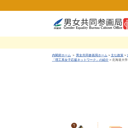
内閣府ホーム
>
男女共同参画局ホーム
>
主な政策
>
「理工系女子応援ネットワーク」の紹介
> 北海道大学