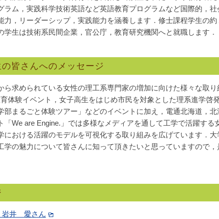
グラム，実践科学技術英語など英語教育プログラムなど国際的，社
能力，リーダーシップ，実践能力を涵養します．修士課程学生の約
の学生は技術系民間企業，官公庁，教育研究機関へと就職します．
生の皆さんへのメッセージ
から求められている女性の理工系専門家の増加に向けた様々な取り
M教育体験イベント，女子高生をはじめ市民を対象とした理系進学啓
学部まるごと体験ツアー」などのイベントに加え，電通北海道，北
We are Engine.」では多様なメディアを通して工学で活躍
学における活躍のモデルを可視化する取り組みを広げています．大
工学の魅力について皆さんに知って頂きたいと思っていますので，
ジ
 岩井 愛さん