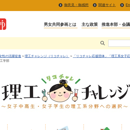
御意見・御感想
関連サイト
En
女性の活躍促進
>
理工チャレンジ（リコチャレ）
>
「リコチャレ応援団体」「理工系女子
工学部​