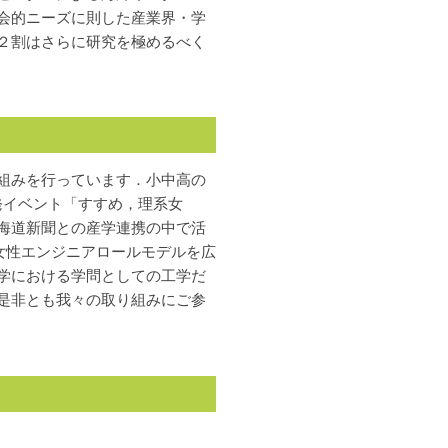
会的ニーズに則した産業界・学
２割はさらに研究を極めるべく
組みを行っています．小中高の
発イベント「すすめ，理系女
海道新聞との産学連携の中で活
する女性エンジニアロールモデルを広
学における学問としての工学だ
是非とも我々の取り組みにご参