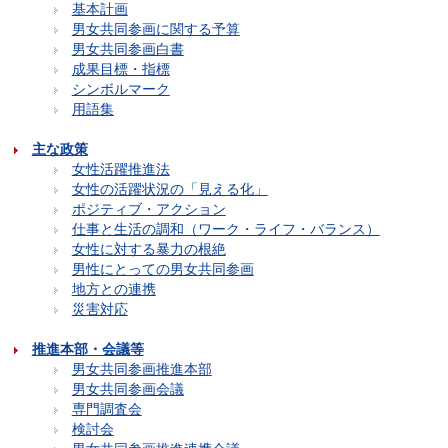
基本計画
男女共同参画に関する予算
男女共同参画白書
成果目標・指標
シンボルマーク
用語集
主な政策
女性活躍推進法
女性の活躍状況の「見える化」
ポジティブ・アクション
仕事と生活の調和（ワーク・ライフ・バランス）
女性に対する暴力の根絶
男性にとっての男女共同参画
地方との連携
災害対応
推進本部・会議等
男女共同参画推進本部
男女共同参画会議
専門調査会
検討会