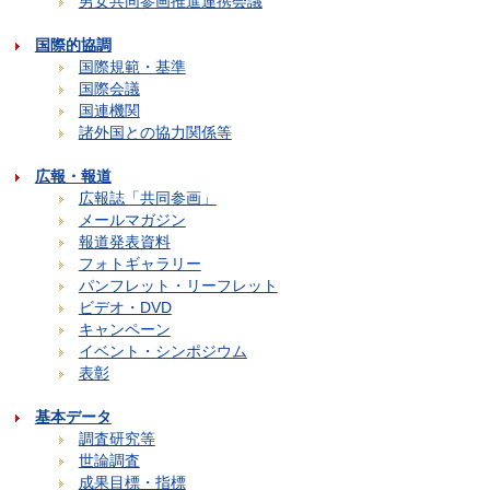
男女共同参画推進連携会議
国際的協調
国際規範・基準
国際会議
国連機関
諸外国との協力関係等
広報・報道
広報誌「共同参画」
メールマガジン
報道発表資料
フォトギャラリー
パンフレット・リーフレット
ビデオ・DVD
キャンペーン
イベント・シンポジウム
表彰
基本データ
調査研究等
世論調査
成果目標・指標