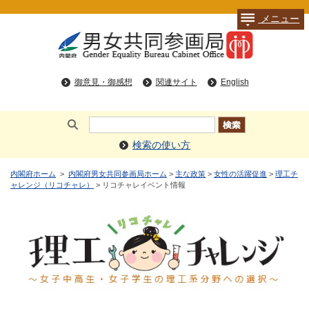
メニュー
御意見・御感想
関連サイト
English
検索の使い方
内閣府ホーム
>
内閣府男女共同参画局ホーム
>
主な政策
>
女性の活躍促進
>
理工チ
ャレンジ（リコチャレ）
> リコチャレイベント情報