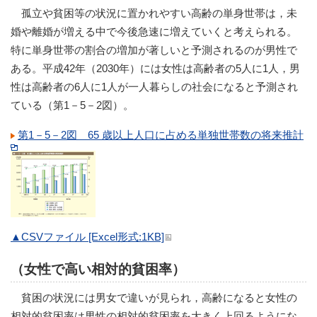
孤立や貧困等の状況に置かれやすい高齢の単身世帯は，未
婚や離婚が増える中で今後急速に増えていくと考えられる。
特に単身世帯の割合の増加が著しいと予測されるのが男性で
ある。平成42年（2030年）には女性は高齢者の5人に1人，男
性は高齢者の6人に1人が一人暮らしの社会になると予測され
ている（第1－5－2図）。
第1－5－2図 65 歳以上人口に占める単独世帯数の将来推計
▲CSVファイル [Excel形式:1KB]
（女性で高い相対的貧困率）
貧困の状況には男女で違いが見られ，高齢になると女性の
相対的貧困率は男性の相対的貧困率を大きく上回るようにな