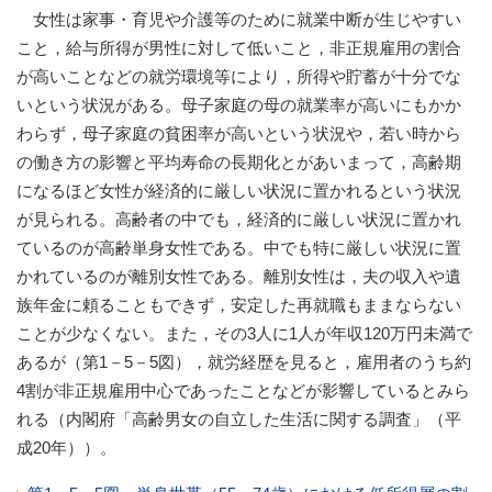
女性は家事・育児や介護等のために就業中断が生じやすい
こと，給与所得が男性に対して低いこと，非正規雇用の割合
が高いことなどの就労環境等により，所得や貯蓄が十分でな
いという状況がある。母子家庭の母の就業率が高いにもかか
わらず，母子家庭の貧困率が高いという状況や，若い時から
の働き方の影響と平均寿命の長期化とがあいまって，高齢期
になるほど女性が経済的に厳しい状況に置かれるという状況
が見られる。高齢者の中でも，経済的に厳しい状況に置かれ
ているのが高齢単身女性である。中でも特に厳しい状況に置
かれているのが離別女性である。離別女性は，夫の収入や遺
族年金に頼ることもできず，安定した再就職もままならない
ことが少なくない。また，その3人に1人が年収120万円未満で
あるが（第1－5－5図），就労経歴を見ると，雇用者のうち約
4割が非正規雇用中心であったことなどが影響しているとみら
れる（内閣府「高齢男女の自立した生活に関する調査」（平
成20年））。