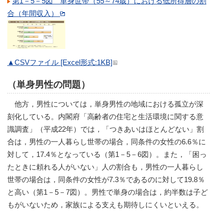
第1－5－5図 単身世帯（55～74歳）における低所得層の割
合（年間収入）
▲CSVファイル [Excel形式:1KB]
（単身男性の問題）
他方，男性については，単身男性の地域における孤立が深
刻化している。内閣府「高齢者の住宅と生活環境に関する意
識調査」（平成22年）では，「つきあいはほとんどない」割
合は，男性の一人暮らし世帯の場合，同条件の女性の6.6％に
対して，17.4％となっている（第1－5－6図）。また，「困っ
たときに頼れる人がいない」人の割合も，男性の一人暮らし
世帯の場合は，同条件の女性が7.3％であるのに対して19.8％
と高い（第1－5－7図）。男性で単身の場合は，約半数は子ど
もがいないため，家族による支えも期待しにくいといえる。