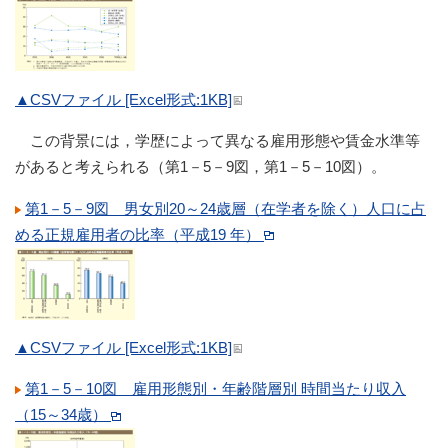
▲CSVファイル [Excel形式:1KB]
この背景には，学歴によって異なる雇用形態や賃金水準等
があると考えられる（第1－5－9図，第1－5－10図）。
第1－5－9図 男女別20～24歳層（在学者を除く）人口に占
める正規雇用者の比率（平成19 年）
▲CSVファイル [Excel形式:1KB]
第1－5－10図 雇用形態別・年齢階層別 時間当たり収入
（15～34歳）