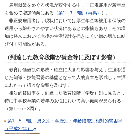
雇用就業をめぐる状況が変化する中，非正規雇用が若年層
も含めて増加傾向にある（
第1－3－6図（再掲）
）。
非正規雇用者は，現状においては厚生年金等被用者保険の
適用から除外されやすい状況にあるとの指摘もあり，その増
加は将来において老後の生活設計を描きにくい層の増加に結
び付く可能性がある。
（到達した教育段階が賃金等に及ぼす影響）
教育は価値観の形成・確立に大きな影響を与え，生涯を通
じた知識・技能習得の基盤となって人的資本を形成し，生涯
にわたって様々な影響を及ぼす。
相対的貧困率を，到達した教育段階（学歴）別に見ると，
特に中学校卒業の若年の女性において高い傾向が見られる
（第1－5－8図）。
第1－5－8図 男女別・学歴別・年齢階層別相対的貧困率
（平成22年）