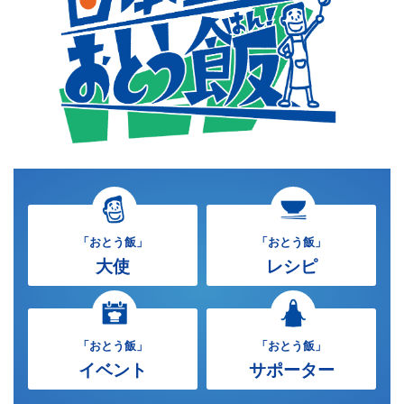
「おとう飯」
「おとう飯」
大使
レシピ
「おとう飯」
「おとう飯」
イベント
サポーター