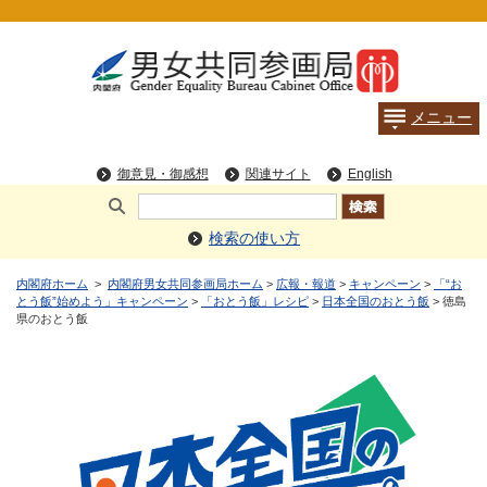
検索の使い方
内閣府ホーム
>
内閣府男女共同参画局ホーム
>
広報・報道
>
キャンペーン
>
「“お
とう飯”始めよう」キャンペーン
>
「おとう飯」レシピ
>
日本全国のおとう飯
> 徳島
県のおとう飯