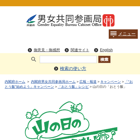
検索の使い方
内閣府ホーム
>
内閣府男女共同参画局ホーム
>
広報・報道
>
キャンペーン
>
「“お
とう飯”始めよう」キャンペーン
>
「おとう飯」レシピ
> 山の日の「おとう飯」