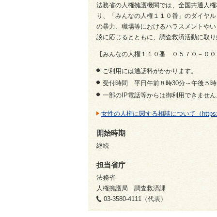
法務省の人権擁護機関では、全国共通人権
り、「みんなの人権１１０番」のダイヤル
の暴力、職場等におけるハラスメントやい
談に応じるとともに、調査救済活動に取り
【みんなの人権１１０番 ０５７０－００
ご利用には通話料がかかります。
受付時間 平日午前８時30分～午後５時
一部のIP電話等からは御利用できません
女性の人権に関する相談について（https://www.m
開始時期
継続
担当省庁
法務省
人権擁護局 調査救済課
03-3580-4111（代表）