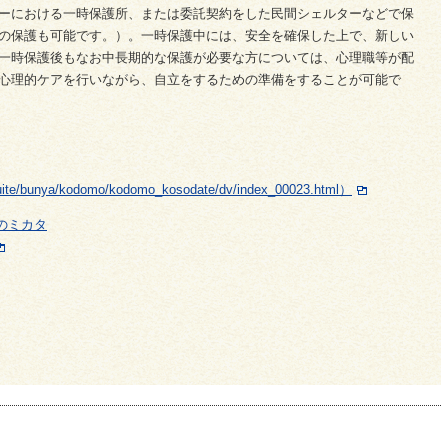
ーにおける一時保護所、または委託契約をした民間シェルターなどで保
の保護も可能です。）。一時保護中には、安全を確保した上で、新しい
一時保護後もなお中長期的な保護が必要な方については、心理職等が配
心理的ケアを行いながら、自立をするための準備をすることが可能で
tsuite/bunya/kodomo/kodomo_kosodate/dv/index_00023.html）
のミカタ