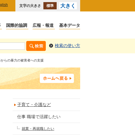
glish
大きく
文字の大きさ
標準
等
国際的協調
広報・報道
基本データ
検索の使い方
等からの暴力の被害者への支援
子育て・介護など
仕事 職場で活躍したい
就業・再就職したい