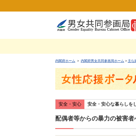
内閣府ホーム
>
内閣府男女共同参画局ホーム
>
主な
安全・安心
安全・安心な暮らしを
配偶者等からの暴力の被害者