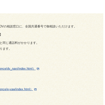
DVの相談窓口に、全国共通番号で御相談いただけます。
】
と同じ通話料がかかります。
ります。
lence/dv_navi/index.html）
olence/e-vaw/index.html）