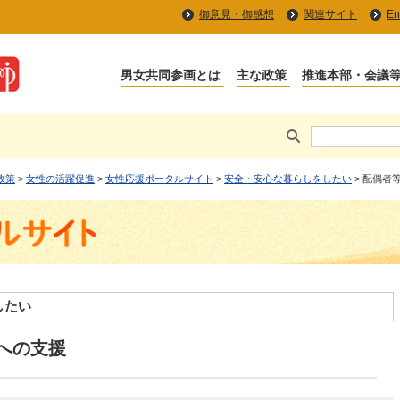
御意見・御感想
関連サイト
En
男女共同参画とは
主な政策
推進本部・会議
政策
>
女性の活躍促進
>
女性応援ポータルサイト
>
安全・安心な暮らしをしたい
> 配偶者
したい
への支援