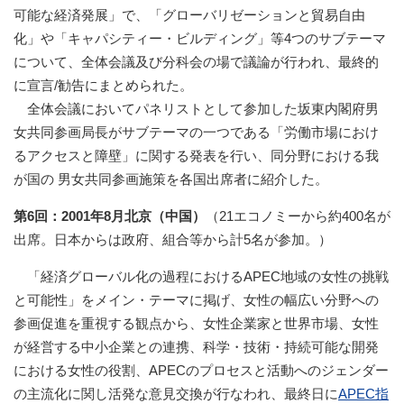
可能な経済発展」で、「グローバリゼーションと貿易自由
化」や「キャパシティー・ビルディング」等4つのサブテーマ
について、全体会議及び分科会の場で議論が行われ、最終的
に宣言/勧告にまとめられた。
全体会議においてパネリストとして参加した坂東内閣府男
女共同参画局長がサブテーマの一つである「労働市場におけ
るアクセスと障壁」に関する発表を行い、同分野における我
が国の 男女共同参画施策を各国出席者に紹介した。
第6回：2001年8月北京（中国）
（21エコノミーから約400名が
出席。日本からは政府、組合等から計5名が参加。）
「経済グローバル化の過程におけるAPEC地域の女性の挑戦
と可能性」をメイン・テーマに掲げ、女性の幅広い分野への
参画促進を重視する観点から、女性企業家と世界市場、女性
が経営する中小企業との連携、科学・技術・持続可能な開発
における女性の役割、APECのプロセスと活動へのジェンダー
の主流化に関し活発な意見交換が行なわれ、最終日に
APEC指