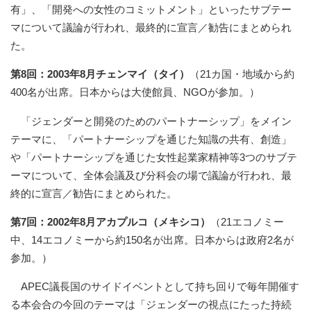
有」、「開発への女性のコミットメント」といったサブテー
マについて議論が行われ、最終的に宣言／勧告にまとめられ
た。
第8回：2003年8月チェンマイ（タイ）
（21カ国・地域から約
400名が出席。日本からは大使館員、NGOが参加。）
「ジェンダーと開発のためのパートナーシップ」をメイン
テーマに、「パートナーシップを通じた知識の共有、創造」
や「パートナーシップを通じた女性起業家精神等3つのサブテ
ーマについて、全体会議及び分科会の場で議論が行われ、最
終的に宣言／勧告にまとめられた。
第7回：2002年8月アカプルコ（メキシコ）
（21エコノミー
中、14エコノミーから約150名が出席。日本からは政府2名が
参加。）
APEC議長国のサイドイベントとして持ち回りで毎年開催す
る本会合の今回のテーマは「ジェンダーの視点にたった持続