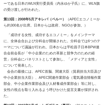
ーである日本のWLN実行委員長（内永ゆか子氏）に、WLN旗
の受け渡しが行われた。
第13回：2008年5月アキレパ（ペルー）
（APECエコノミーか
ら約300名が出席。日本からは政府、NGOが参加。）
「成功する女性、成功するエコノミー」をメインテーマ
に、全体会合および分科会が開催された。分科会では6つのテ
ーマについて議論が行われ、日本からは平松昌子日本BPW連
合会前会長が「中小企業のための革新と競争力のための経
営」分科会にパネリストとして参加し、「メディアと女性」
について発表した。
会合の最後には、APEC首脳、関連大臣（貿易担当大臣及び
中小企業担当大臣）、APEC関連作業部会（電気通信情報作業
部会、中小企業作業部会及び人材養成作業部会）等に対し、
女性の視点を取り入れるよう呼びかけた提言文書が採択され
た。