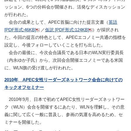
ッション、6つの分科会が開催され、活発なディスカッション
が行われた。
会合の成果として、APEC首脳に向けた提言文書（
英語
[PDF形式:46KB]
／
仮訳 [PDF形式:124KB]
）が採択され
た。今回の提言の特色として、APECエコノミー共通の指標を
設定し、今後フォローしていくことを打ち出した。
会合の最後に、今次会合議長である日本のWLN実行委員長
（内永ゆか子氏）から、次回会合開催エコノミーである米国
に、WLN旗の受け渡しが行われた。
2010年 APEC女性リーダーズネットワーク会合に向けての
キックオフセミナー
2010年9月、日本で初めてAPEC女性リーダーズネットワー
ク（WLN）会合を開催するにあたり、WLNを理解し、その意
義に関して広く一般に普及し、参画の気運を高めるため、セ
ミナーを開催した。