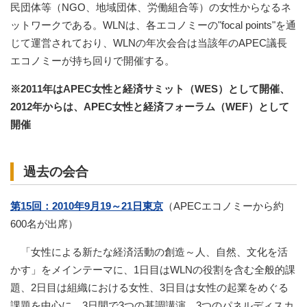
民団体等（NGO、地域団体、労働組合等）の女性からなるネ
ットワークである。WLNは、各エコノミーの"focal points"を通
じて運営されており、WLNの年次会合は当該年のAPEC議長
エコノミーが持ち回りで開催する。
※2011年はAPEC女性と経済サミット（WES）として開催、
2012年からは、APEC女性と経済フォーラム（WEF）として
開催
過去の会合
第15回：2010年9月19～21日東京
（APECエコノミーから約
600名が出席）
「女性による新たな経済活動の創造～人、自然、文化を活
かす」をメインテーマに、1日目はWLNの役割を含む全般的課
題、2日目は組織における女性、3日目は女性の起業をめぐる
課題を中心に、3日間で3つの基調講演、3つのパネルディスカ