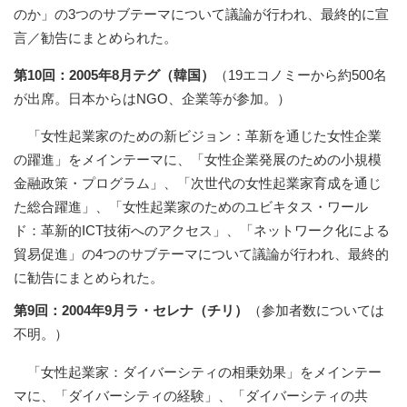
のか」の3つのサブテーマについて議論が行われ、最終的に宣
言／勧告にまとめられた。
第10回：2005年8月テグ（韓国）
（19エコノミーから約500名
が出席。日本からはNGO、企業等が参加。）
「女性起業家のための新ビジョン：革新を通じた女性企業
の躍進」をメインテーマに、「女性企業発展のための小規模
金融政策・プログラム」、「次世代の女性起業家育成を通じ
た総合躍進」、「女性起業家のためのユビキタス・ワール
ド：革新的ICT技術へのアクセス」、「ネットワーク化による
貿易促進」の4つのサブテーマについて議論が行われ、最終的
に勧告にまとめられた。
第9回：2004年9月ラ・セレナ（チリ）
（参加者数については
不明。）
「女性起業家：ダイバーシティの相乗効果」をメインテー
マに、「ダイバーシティの経験」、「ダイバーシティの共