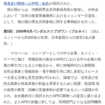
導者及び閣僚への声明・勧告
が採択された。
我が国からは、内閣府男女共同参画局長が参加し、分科会
において「日本の政策実施過程におけるジェンダー主流化」
として、我が国の男女共同参画に関する事例紹介を行った。
第5回：2000年6月バンダルスリブガワン（ブルネイ）
（19エ
コノミーから約500名が出席。日本政府から行政官1名が参
加。）
「グローバル・トレーダーとしての中小企業」をメイン・
テーマに掲げ、情報技術の進歩がAPECにおける中小企業の発
展の牽引力になるとの観点から、特に情報時代の人材開発、
女性企業家と情報技術・電子商取引等に関し多彩なスピーカ
ーを迎え活発な意見交換が行われた。議場では、女性及び女
性企業家が技術革新の利益を享受するために制度・投資環 境
の改善や教育・訓練の支援体制が必要であるという認識が示
され、会合最終日に採択されたAPEC閣僚への提言に盛り込ま
れた。またAPEC首脳に対しては、民間部門よりなる諮問機関