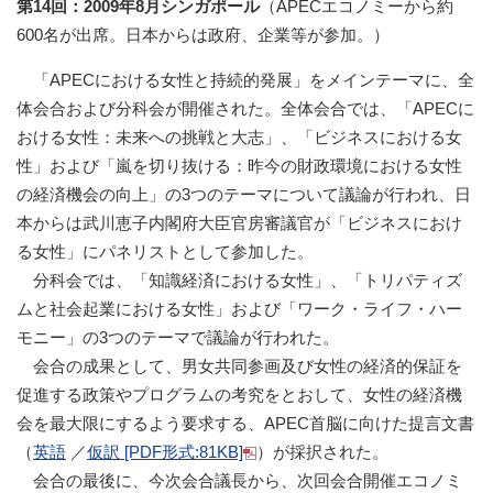
第14回：2009年8月シンガポール
（APECエコノミーから約
600名が出席。日本からは政府、企業等が参加。）
「APECにおける女性と持続的発展」をメインテーマに、全
体会合および分科会が開催された。全体会合では、「APECに
おける女性：未来への挑戦と大志」、「ビジネスにおける女
性」および「嵐を切り抜ける：昨今の財政環境における女性
の経済機会の向上」の3つのテーマについて議論が行われ、日
本からは武川恵子内閣府大臣官房審議官が「ビジネスにおけ
る女性」にパネリストとして参加した。
分科会では、「知識経済における女性」、「トリパティズ
ムと社会起業における女性」および「ワーク・ライフ・ハー
モニー」の3つのテーマで議論が行われた。
会合の成果として、男女共同参画及び女性の経済的保証を
促進する政策やプログラムの考究をとおして、女性の経済機
会を最大限にするよう要求する、APEC首脳に向けた提言文書
（
英語
／
仮訳 [PDF形式:81KB]
）が採択された。
会合の最後に、今次会合議長から、次回会合開催エコノミ