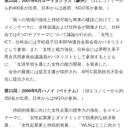
第12回：2007年6月ポートダグラス（豪州）
（21エコノミーか
ら約400名が出席。日本からは政府、NGO等が参加。）
「我々の地域の強化と持続可能な将来の建設に向けて」を
メインテーマに、全体会議および分科会が開催された。分科
会では4つのサブテーマについて議論が行われ、「女性と
ICT」分科会には平松昌子日本BPW連合会前会長がパネリスト
として参加、また「女性と能力強化」分科会には帯野久美子
男女共同参画会議議員がパネリストとして参加するととも
に、「生涯学習を通じた女性の能力開発」を発表した。
会合の最後には提言文書が採択され、APEC貿易担当大臣会
合に提出された。
第11回：2006年9月ハノイ（ベトナム）
（18エコノミーから約
350名が出席。日本からはNGOが参加。）
「持続的発展に向けた女性企業の競争力の強化」をメイン
テーマに、「女性起業家とダイナミックで効果的な経済発
展」、「女性起業家と持続的発展」、「WLNはどこに向かう