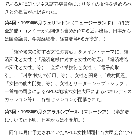
であるAPECビジネス諮問委員会により多くの女性を含めるべ
きとの提言が採択された。
第4回：1999年6月ウェリントン（ニュージーランド）
（ほぼ
全加盟エコノミーから閣僚も含め約400名近い出席。日本から
は国会議員、学識経験者、経営者等6名が参加。）
「経済繁栄に対する女性の貢献」をメイン・テーマに、経
済変化と女性（「経済危機に対する女性の対応」「経済構造
の変化と女性」等）、産業科学技術と女性（「電子商取
引」、「科学 技術の活用」等）、女性と開発（「農村問題」
「女性の能力開発」等）、女性とリーダーシップ（シップリ
ー首相の司会によるAPEC地域の女性大臣によるパネルディス
カッション等）、各種セッションが開催された。
第3回：1998年9月クアラルンプール（マレーシア）
（参加者
については不明。日本からは不参加。）
同年10月に予定されていたAPEC女性問題担当大臣会合での