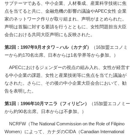
サブテーマである、中小企業、人材養成、産業科学技術に焦
点を当てると共に、金融危機の影響の議論やAPEC女性 企業
家のネットワーク作りが取り組まれ、声明がまとめられた。
声明は首脳に対する要請を行うとともに、女性問題担当大臣
会合における共同大臣声明にも反映された。
第2回：1997年9月オタワ－ハル（カナダ）
（16加盟エコノミ
ーから約170名出席。日本からは1名学界等から参加。）
APECにおけるジェンダーの視点の組み入れ、女性が経営す
る中小企業の課題、女性と産業技術等に焦点を当てた議論が
なされた。さらに、その後の中小企業大臣会合において、勧
告を表明した。
第1回：1996年10月マニラ（フィリピン）
（15加盟エコノミー
から約90名出席。日本からは不参加。）
NCRFW（The National Commission on the Role of Filipino
Women）によって、カナダのCIDA（Canadian International