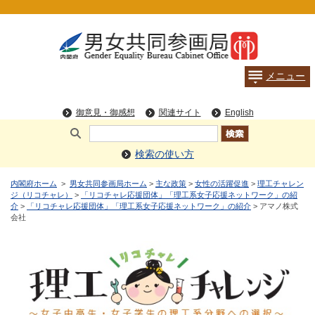
検索の使い方
内閣府ホーム
>
男女共同参画局ホーム
>
主な政策
>
女性の活躍促進
>
理工チャレン
ジ（リコチャレ）
>
「リコチャレ応援団体」「理工系女子応援ネットワーク」の紹
介
>
「リコチャレ応援団体」「理工系女子応援ネットワーク」の紹介
> アマノ株式
会社