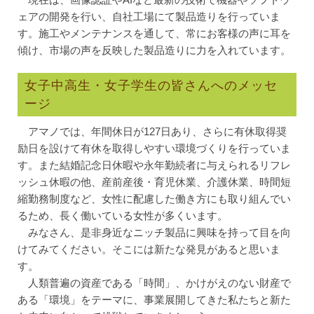
現在は、画像認証やAIなど最新の技術で機器やソフトウ
ェアの開発を行い、自社工場にて製品造りを行っていま
す。施工やメンテナンスを通して、常にお客様の声に耳を
傾け、市場の声を反映した製品造りに力を入れています。
女子中高生・女子学生の皆さんへのメッセ
ージ
アマノでは、年間休日が127日あり、さらに有休取得奨
励日を設けて有休を取得しやすい環境づくりを行っていま
す。また結婚記念日休暇や永年勤続者に与えられるリフレ
ッシュ休暇の他、産前産後・育児休業、介護休業、時間短
縮勤務制度など、女性に配慮した働き方にも取り組んでい
るため、長く働いている女性が多くいます。
みなさん、是非身近なニッチ製品に興味を持って目を向
けてみてください。そこには新たな発見があると思いま
す。
人類普遍の資産である「時間」、かけがえのない財産で
ある「環境」をテーマに、事業展開してきた私たちと新た