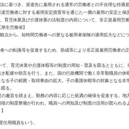
法に基づき、派遣先に雇用される通常の労働者との不合理な待遇差
派遣労働者に対する雇用安定措置等を通じた一層の雇用の安定と保
、育児休業及び介護休業の法制度の内容について、非正規雇用労働
【厚生労働省】
観点から、短時間労働者への更なる被用者保険の適用拡大などにつ
者への転換等を促進するため、助成等により非正規雇用労働者の正
いて、育児休業や介護休暇等の制度の周知・普及を図るとともに、
き配慮や助言を行う。また、国の行政機関で働く非常勤職員の休暇
となる子の範囲・取得事由の拡大、子の看護休暇等の対象となる非
を図る。
度の趣旨を踏まえ、勤務の内容に応じた処遇の確保を促進する。地
同様の制度整備が行われ、職員への周知及び制度の活用が図られる
）】
度任用職員をいう。