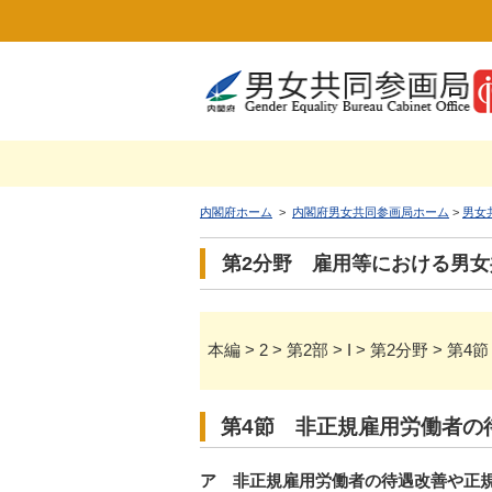
内閣府ホーム
>
内閣府男女共同参画局ホーム
>
男女
第2分野 雇用等における男
本編 > 2 > 第2部 > I > 第2
第4節 非正規雇用労働者の
ア 非正規雇用労働者の待遇改善や正