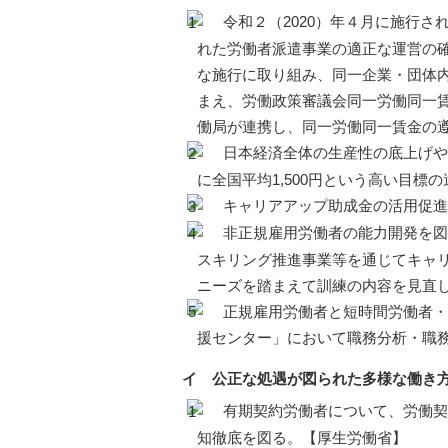
令和２（2020）年４月に施行さ
れた労働者派遣事業の適正な運営の確
な施行に取り組み、同一企業・団体
まえ、労働政策審議会同一労働同一
働局が連携し、同一労働同一賃金の
日本経済全体の生産性の底上げや、
に全国平均1,500円という高い目
キャリアアップ助成金の活用促進
非正規雇用労働者の能力開発を図
スキリング推進事業等を通じてキャ
ニーズを踏まえて訓練の内容を見直
正規雇用労働者と短時間労働者・
援センター」において職務分析・職
イ 公正な処遇が図られた多様な働き
有期契約労働者について、労働契約
知徹底を図る。【厚生労働省】