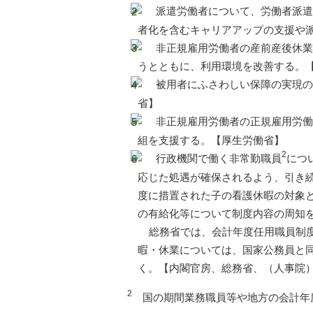
派遣労働者について、労働者派遣
者化を含むキャリアアップの支援や
非正規雇用労働者の産前産後休業
うとともに、利用環境を改善する。
被用者にふさわしい保障の実現の
省】
非正規雇用労働者の正規雇用労働
組を支援する。【厚生労働省】
2
行政機関で働く非常勤職員
につ
応じた処遇が確保されるよう、引き続
度に措置された子の看護休暇の対象
の有給化等について制度内容の周知
総務省では、会計年度任用職員制
暇・休業については、国家公務員と
く。【内閣官房、総務省、（人事院
2
国の期間業務職員等や地方の会計年