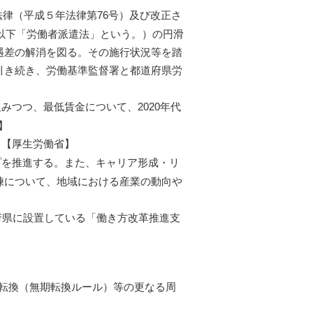
律（平成５年法律第76号）及び改正さ
。以下「労働者派遣法」という。）の円滑
遇差の解消を図る。その施行状況等を踏
引き続き、労働基準監督署と都道府県労
つつ、最低賃金について、2020年代
】
【厚生労働省】
を推進する。また、キャリア形成・リ
練について、地域における産業の動向や
府県に設置している「働き方改革推進支
の転換（無期転換ルール）等の更なる周