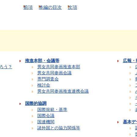
前項
本編の目次
次項