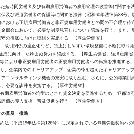
れた短時間労働者及び有期雇用労働者の雇用管理の改善等に関する法
保及び派遣労働者の保護等に関する法律（昭和60年法律第88号
内における正規雇用労働者と非正規雇用労働者との間の不合理な待
賃金部会において、必要な制度見直しについて議論を行う。また、
遵守の徹底に向けた取組を実施する。【厚生労働省】
取引関係の適正化など、賃上げしやすい環境整備に不断に取り組み
標の達成に向け、たゆまぬ努力を継続する。【厚生労働省、経済産業省
等により非正規雇用労働者の正規雇用労働者への転換を推進する。
り、企業内でのキャリアアップ、企業の枠を超えたキャリアアップ
リアコンサルティング機会の充実に取り組む。さらに、公的職業訓
し、必要な訓練を実施する。【厚生労働省】
有期雇用労働者の均衡のとれた賃金決定を促進するため、47都道
務評価の導入支援・普及促進を行う。【厚生労働省】
方の普及・推進
法（平成19年法律第128号）に規定されている無期労働契約へ