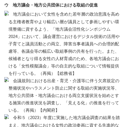
ウ 地方議会・地方公共団体における取組の促進
地方議会において女性を含めた若年層の政治意識を高め
る主権者教育やより幅広い層が議員として参画しやすい環
境整備に資するよう、「地方議会活性化シンポジウム
2024」において、議会運営におけるデジタル技術の活用や
子育てと議員活動との両立、障害当事者議員への合理的配
慮等、各議会等の幅広い取組事例の共有を行った。また、
候補者となり得る女性の人材育成のため、各地方議会にお
ける「女性模擬議会」等の自主的な取組について情報提供
を行っている。（再掲）【総務省】
会議規則における出産・育児・介護等に伴う欠席規定の
整備状況やハラスメント防止に関する取組の実施状況等、
地方公共団体・地方議会における両立支援状況を始めとす
る施策の推進状況を調査し、「見える化」の推進を行って
いる。（再掲）【内閣府】
令和５（2023）年度に実施した地方議会調査の結果を踏
まえ、地方議会における女性の政治参画に資する先進的な