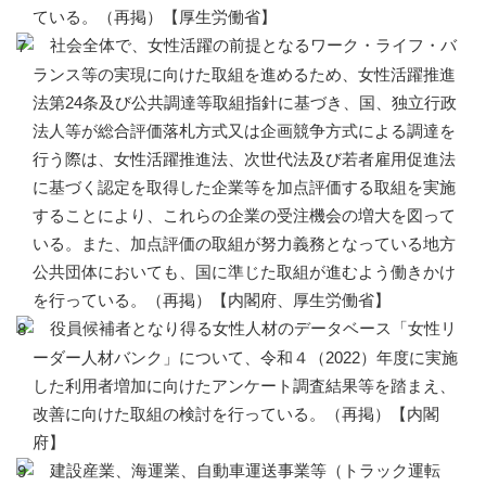
ている。（再掲）【厚生労働省】
社会全体で、女性活躍の前提となるワーク・ライフ・バ
ランス等の実現に向けた取組を進めるため、女性活躍推進
法第24条及び公共調達等取組指針に基づき、国、独立行政
法人等が総合評価落札方式又は企画競争方式による調達を
行う際は、女性活躍推進法、次世代法及び若者雇用促進法
に基づく認定を取得した企業等を加点評価する取組を実施
することにより、これらの企業の受注機会の増大を図って
いる。また、加点評価の取組が努力義務となっている地方
公共団体においても、国に準じた取組が進むよう働きかけ
を行っている。（再掲）【内閣府、厚生労働省】
役員候補者となり得る女性人材のデータベース「女性リ
ーダー人材バンク」について、令和４（2022）年度に実施
した利用者増加に向けたアンケート調査結果等を踏まえ、
改善に向けた取組の検討を行っている。（再掲）【内閣
府】
建設産業、海運業、自動車運送事業等（トラック運転