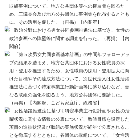
取組事例について、地方公共団体等への横展開を図るた
め、三議長会及び地方公共団体に事例集を配布するととも
に、その活用を促した。（再掲）【内閣府】
政治分野における男女共同参画推進法に基づき、女性の
政治参画への障壁等に関する調査を行った。（再掲）【内
閣府】
「第５次男女共同参画基本計画」の中間年フォローアッ
プの結果を踏まえ、地方公共団体における女性職員の採
用・登用を推進するため、女性職員の採用・登用拡大に向
けた目標やその達成方法について、次世代法又は女性活躍
推進法に基づく特定事業主行動計画等に盛り込むなど、更
なる取組の強化を図るよう、地方公共団体に要請した。
（再掲）【内閣府、こども家庭庁、総務省】
女性活躍推進法に基づく特定事業主行動計画や女性の活
躍状況に関する情報の公表について、数値目標を設定した
項目の進捗状況及び取組の実施状況が経年で公表されるこ
とを徹底するとともに、各団体の取組について、「女性活