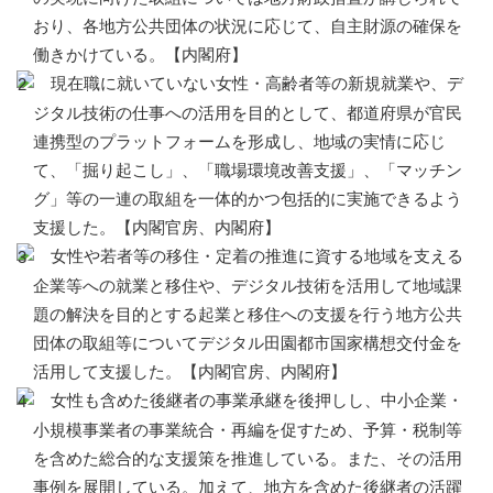
おり、各地方公共団体の状況に応じて、自主財源の確保を
働きかけている。【内閣府】
現在職に就いていない女性・高齢者等の新規就業や、デ
ジタル技術の仕事への活用を目的として、都道府県が官民
連携型のプラットフォームを形成し、地域の実情に応じ
て、「掘り起こし」、「職場環境改善支援」、「マッチン
グ」等の一連の取組を一体的かつ包括的に実施できるよう
支援した。【内閣官房、内閣府】
女性や若者等の移住・定着の推進に資する地域を支える
企業等への就業と移住や、デジタル技術を活用して地域課
題の解決を目的とする起業と移住への支援を行う地方公共
団体の取組等についてデジタル田園都市国家構想交付金を
活用して支援した。【内閣官房、内閣府】
女性も含めた後継者の事業承継を後押しし、中小企業・
小規模事業者の事業統合・再編を促すため、予算・税制等
を含めた総合的な支援策を推進している。また、その活用
事例を展開している。加えて、地方を含めた後継者の活躍