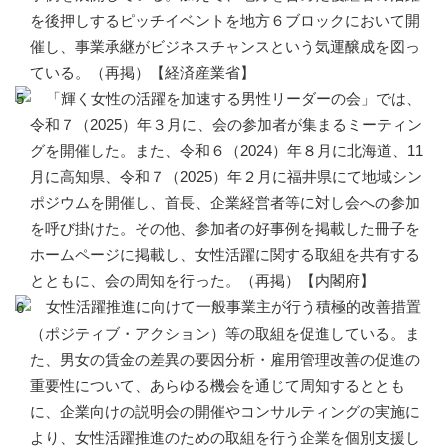
を後押しするピッチイベントを地方６ブロックにおいて開
催し、事業承継がビジネスチャンスという気運醸成を図っ
ている。（再掲）【経済産業省】
「輝く女性の活躍を加速する男性リーダーの会」では、
令和７（2025）年３月に、会の参加者が集まるミーティン
グを開催した。また、令和６（2024）年８月に北海道、11
月に高知県、令和７（2025）年２月に福井県にて地域シン
ポジウムを開催し、首長、企業経営者等に対し会への参加
を呼び掛けた。その他、参加者の好事例を掲載した冊子を
ホームページに掲載し、女性活躍に関する取組を共有する
とともに、会の周知を行った。（再掲）【内閣府】
女性活躍推進に向けて一般事業主が行う積極的改善措置
（ポジティブ・アクション）等の取組を促進している。ま
た、男女の賃金の差異の要因分析・雇用管理改善の促進の
重要性について、あらゆる機会を通じて周知するととも
に、企業向けの説明会の開催やコンサルティングの実施に
より、女性活躍推進のための取組を行う企業を個別支援し