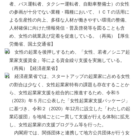
者、バス運転者、タクシー運転者、自動車整備士）の女性
の参画が十分でない業種・職種において、ＩＣＴの活用に
よる生産性の向上、多様な人材が働きやすい環境の整備、
人材確保に向けた情報発信・普及啓発等を図ることも含
め、女性の就業及び定着を促進している。（再掲）【厚生
労働省、国土交通省】
女性の起業を後押しするため、「女性、若者／シニア起
業家支援資金」等による資金繰り支援を実施している。
（再掲）【経済産業省】
経済産業省では、スタートアップの起業家に占める女性
の割合は少なく、女性起業家特有の課題も存在することか
ら、女性起業家支援を総合的に推進するため、令和５
（2023）年５月に公表した「女性起業家支援パッケージ」
に基づき、令和２（2020）年12月に設立した「わたしの起
業応援団」を地域ごとに一貫して支援が行える体制に拡充
し、女性起業家の支援プログラム等を行った。
内閣府では、関係団体と連携して地方公共団体が行う女