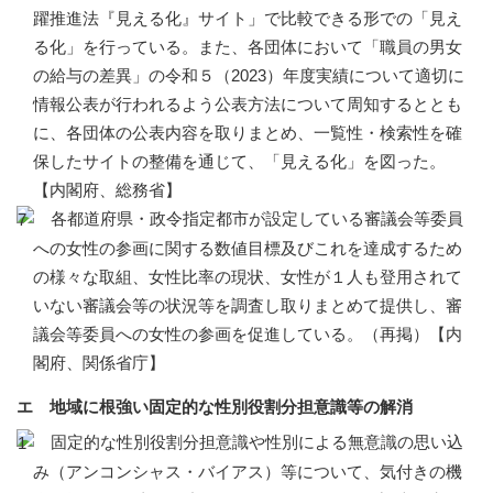
躍推進法『見える化』サイト」で比較できる形での「見え
る化」を行っている。また、各団体において「職員の男女
の給与の差異」の令和５（2023）年度実績について適切に
情報公表が行われるよう公表方法について周知するととも
に、各団体の公表内容を取りまとめ、一覧性・検索性を確
保したサイトの整備を通じて、「見える化」を図った。
【内閣府、総務省】
各都道府県・政令指定都市が設定している審議会等委員
への女性の参画に関する数値目標及びこれを達成するため
の様々な取組、女性比率の現状、女性が１人も登用されて
いない審議会等の状況等を調査し取りまとめて提供し、審
議会等委員への女性の参画を促進している。（再掲）【内
閣府、関係省庁】
エ 地域に根強い固定的な性別役割分担意識等の解消
固定的な性別役割分担意識や性別による無意識の思い込
み（アンコンシャス・バイアス）等について、気付きの機