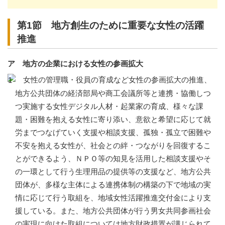
第1節 地方創生のために重要な女性の活躍
推進
ア 地方の企業における女性の参画拡大
女性の管理職・役員の育成など女性の参画拡大の推進、
地方公共団体の経済部局や商工会議所等と連携・協働しつ
つ実施する女性デジタル人材・起業家の育成、様々な課
題・困難を抱える女性に寄り添い、意欲と希望に応じて就
労までつなげていく支援や相談支援、孤独・孤立で困難や
不安を抱える女性が、社会との絆・つながりを回復するこ
とができるよう、ＮＰＯ等の知見を活用した相談支援やそ
の一環として行う生理用品の提供等の支援など、地方公共
団体が、多様な主体による連携体制の構築の下で地域の実
情に応じて行う取組を、地域女性活躍推進交付金により支
援している。また、地方公共団体が行う男女共同参画社会
の実現に向けた取組については地方財政措置が講じられて