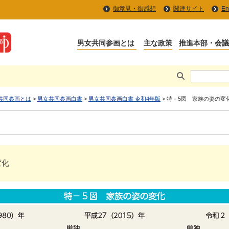
御意見・御感想
関連サイト
En
共同参画とは
>
男女共同参画白書
>
男女共同参画白書 令和4年版
> 特－5図 家族の姿の変
変化