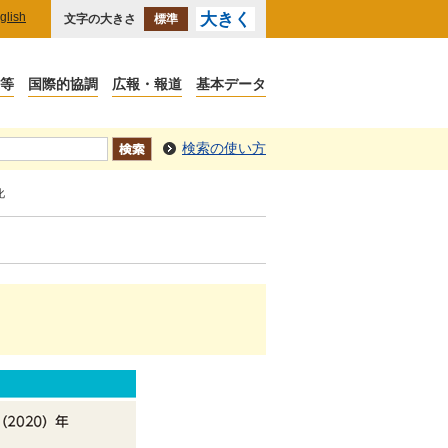
glish
大きく
文字の大きさ
標準
検索の使い方
化