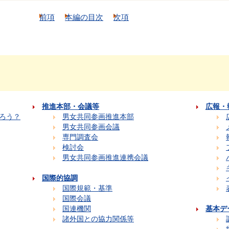
前項
本編の目次
次項