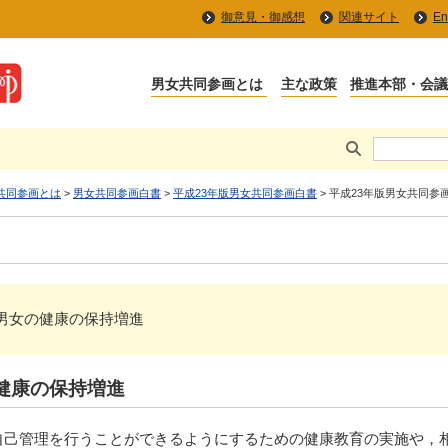
御意見・御感想
関連サイト
En
共同参画とは
>
男女共同参画白書
>
平成23年版男女共同参画白書
> 平成23年版男女共同参
じた男女の健康の保持増進
健康の保持増進
自己管理を行うことができるようにするための健康教育の実施や，