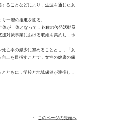
築することなどにより，生涯を通じた女
より一層の推進を図る。
会全体が一体となって，各種の啓発活動及
支援対策事業における取組を集約し，ホ
。
や死亡率の減少に努めることとし，「女
る向上を目指すことで，女性の健康の保
るとともに，学校と地域保健が連携し，
このページの先頭へ