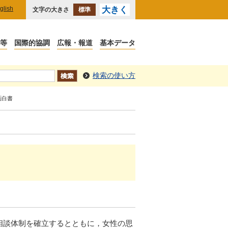
glish
大きく
文字の大きさ
標準
検索の使い方
画白書
相談体制を確立するとともに，女性の思