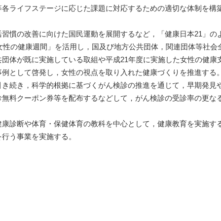
等各ライフステージに応じた課題に対応するための適切な体制を構
活習慣の改善に向けた国民運動を展開するなど，「健康日本21」の
「女性の健康週間」を活用し，国及び地方公共団体，関連団体等社
共団体が既に実施している取組や平成21年度に実施した女性の健康
事例として啓発し，女性の視点を取り入れた健康づくりを推進する
引き続き，科学的根拠に基づくがん検診の推進を通じて，早期発見
診無料クーポン券等を配布するなどして，がん検診の受診率の更な
。
健康診断や体育・保健体育の教科を中心として，健康教育を実施す
を行う事業を実施する。