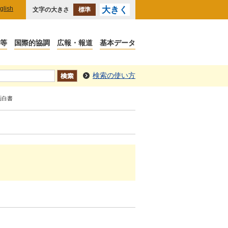
glish
大きく
文字の大きさ
標準
検索の使い方
画白書