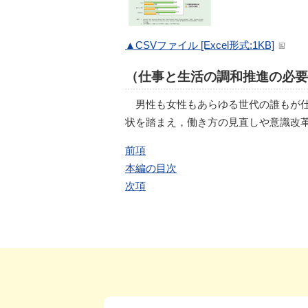
▲CSVファイル [Excel形式:1KB]
（仕事と生活の調和推進の必要
男性も女性もあらゆる世代の誰もが
状を踏まえ，働き方の見直しや意識改
前項
本編の目次
次項