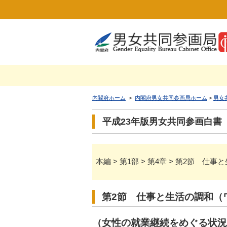
内閣府ホーム
>
内閣府男女共同参画局ホーム
>
男女
平成23年版男女共同参画白書
本編 > 第1部 > 第4章 > 第2節
第2節 仕事と生活の調和（
（女性の就業継続をめぐる状況