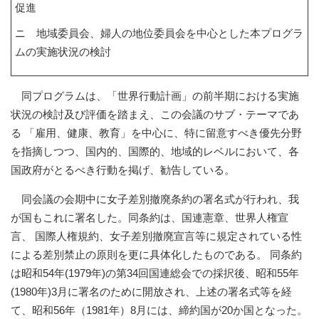
促進
ニ 地域委員会、婦人の地位委員会を中心とした本プログラ
ムの実施状況の検討
同プログラムは、「世界行動計画」の前半期における実施
状況の検討及び評価を踏まえ、この会議のサブ・テーマであ
る 「雇用、健康、教育」を中心に、特に留意すべき優先分野
を指摘しつつ、国内的、国際的、地域的レベルにおいて、各
国政府がとるべき行動を掲げ、勧告している。
同会議の会期中に女子差別撤廃条約の署名式が行われ、我
が国もこれに署名した。同条約は、国連憲章、世界人権宣
言、 国際人権規約、女子差別撤廃宣言等に規定されている性
による差別禁止の原則を更に具体化したものである。 同条約
は昭和54年(1979年)の第34回国連総会での採択後、昭和55年
(1980年)3月に署名のために開放され、上述の署名式等を経
て、昭和56年（1981年）8月には、締約国が20か国となった。