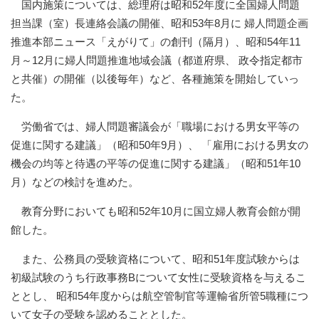
国内施策については、総理府は昭和52年度に全国婦人問題
担当課（室）長連絡会議の開催、昭和53年8月に 婦人問題企画
推進本部ニュース「えがりて」の創刊（隔月）、昭和54年11
月～12月に婦人問題推進地域会議（都道府県、 政令指定都市
と共催）の開催（以後毎年）など、各種施策を開始していっ
た。
労働省では、婦人問題審議会が「職場における男女平等の
促進に関する建議」（昭和50年9月）、 「雇用における男女の
機会の均等と待遇の平等の促進に関する建議」（昭和51年10
月）などの検討を進めた。
教育分野においても昭和52年10月に国立婦人教育会館が開
館した。
また、公務員の受験資格について、昭和51年度試験からは
初級試験のうち行政事務Bについて女性に受験資格を与えるこ
ととし、 昭和54年度からは航空管制官等運輸省所管5職種につ
いて女子の受験を認めることとした。