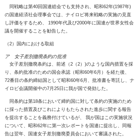
同戦略は第40回国連総会でも支持され、昭和62年(1987年)
の国連経済社会理事会では、ナイロビ将来戦略の実施の見直
し評価をするため、 1990年代及び2000年に国連が世界女性会
議を開催することを勧告した。
（2）国内における取組
ア 女子差別撤廃条約の批准
女子差別撤廃条約は、前述（2（2）)のような国内措置を採
り、条約批准のための国会承認（昭和60年6月）を経た後、
72番目の条約締結国として昭和60年6月、批准書を寄託し、ナ
イロビ会議開催中の7月25日に我が国で発効した。
同条約は第18条において締約国に対して条約の実施のため
に採った措置及びこれによりもたらされた進歩に関する報告
を提出することを義務付けているが、 我が国はこの実施状況
について、昭和62年に第一次レポートを国連に提出し、同報
告は翌年、国連女子差別撤廃委員会において審議された。