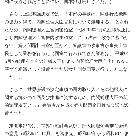
閣に設置されたことに伴い、同本部は廃止された。）
さらに上記閣議決定では、「本部の事務は、関係行政機関
の協力を得て、内閣総理大臣官房において処理する」 とされ
たため、内閣総理大臣官房審議室（昭和61年7月の組織改正に
より内閣総理大臣官房内政審議室）に （法律、政令に基づか
ない）婦人問題担当室が置かれ、審議室の参事官が事実上室
長として業務を行った（同室で行われてきた業務は、 平成6年
6月の総理府本府の組織改正により内閣総理大臣官房に政令に
基づく組織として設置された男女共同参画室が行うことにな
った）。
さらに、世界会議の決定事項の国内取り入れその他婦人に
関する施策の企画及び推進に資するため、内閣総理大臣の私
的諮問機関として 有識者から成る婦人問題企画推進会議も設
置された。
推進本部では、世界行動計画及び、婦人問題企画推進会議
の意見（昭和51年11月）を踏まえ、昭和52年から昭和61年ま