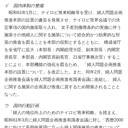
イ 国内体制の整備
昭和61年1月に、ナイロビ将来戦略等を受け、婦人問題企画
推進本部の設置の趣旨を発展させ、ナイロビ世界会議での決
定事項の国内施策取り入れ、 女子差別撤廃条約の実施に伴う
施策その他婦人に関する施策について総合的かつ効果的な対
策の推進を図ることを本部の役割とするとともに、 構成省庁
を全省庁に拡大（本部長：内閣総理大臣、副本部長：内閣官
房長官、本部員：内閣官房副長官、21省庁事務次官）するこ
とにより、本部機能の強化を図るため、 「婦人問題企画推進
本部の設置について」を改正した。また、同年2月、婦人問題
企画推進会議を婦人問題企画推進有識者会議に改組し、 婦人
に関する施策の企画及び推進に資するため開催されることと
なった。
ウ 国内行動計画
「婦人の地位向上のためのナイロビ将来戦略」を踏まえ、
昭和61年3月に婦人問題企画推進有識者会議に対し「西暦2000
年に向けて長期的展望に立った婦人関係施策の推進について