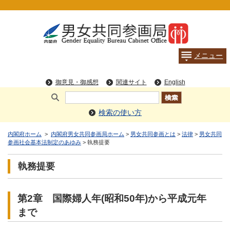
検索の使い方
内閣府ホーム
>
内閣府男女共同参画局ホーム
>
男女共同参画とは
>
法律
>
男女共同
参画社会基本法制定のあゆみ
> 執務提要
執務提要
第2章 国際婦人年(昭和50年)から平成元年
まで