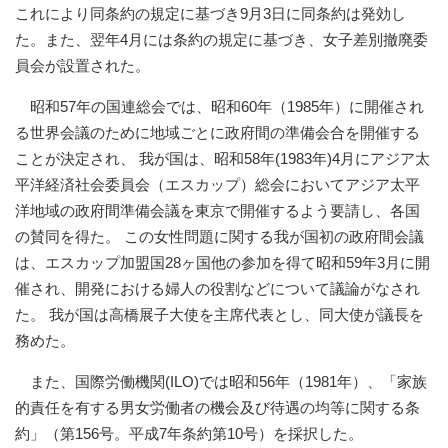
これにより同条約の規定に基づき9月3日に同条約は発効し
た。また、翌年4月には条約の規定に基づき、女子差別撤廃委
員会が設置された。
昭和57年の国連総会では、昭和60年（1985年）に開催され
る世界会議のために地域ごとに政府間の準備会合を開催する
ことが決定され、 我が国は、昭和58年(1983年)4月にアジア太
平洋経済社会委員会（エスカップ）総会においてアジア太平
洋地域の政府間準備会議を東京で開催するよう要請し、各国
の賛同を得た。 この女性問題に関する我が国初の政府間会議
は、エスカップ加盟国28ヶ国他の参加を得て昭和59年3月に開
催され、開発における婦人の役割などについて議論がなされ
た。 我が国は高橋展子大使を主席代表とし、同大使が議長を
務めた。
また、国際労働機関(ILO)では昭和56年（1981年）、「家族
的責任を有する男女労働者の機会及び待遇の均等に関する条
約」（第156号。平成7年条約第10号）を採択した。