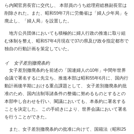
ら内閣官房長官に交代し、 本部員のうち総理府総務副長官は
削除された。また、昭和59年7月に労働省は「婦人少年局」を
廃止し、「婦人局」を設置した。
地方公共団体においても積極的に婦人行政の推進に取り組
む体制を整え、昭和57年4月現在で37の県及び政令指定都市で
独自の行動計画を策定していた。
イ 女子差別撤廃条約
女子差別撤廃条約を前述の「国連婦人の10年」中間年世界
会議で署名するに先立ち、推進本部は昭和55年6月に、国内行
動計画後半期における重点課題として、 女子差別撤廃条約批
准のため、国内法制等諸条件の整備に努めるものとするとの
本部申し合わせを行い、閣議においても、本条約に署名する
ことを決定した。 この手続きにより、世界会議において署名
を行うことができた。
また、女子差別撤廃条約の批准に向けて、国籍法（昭和25