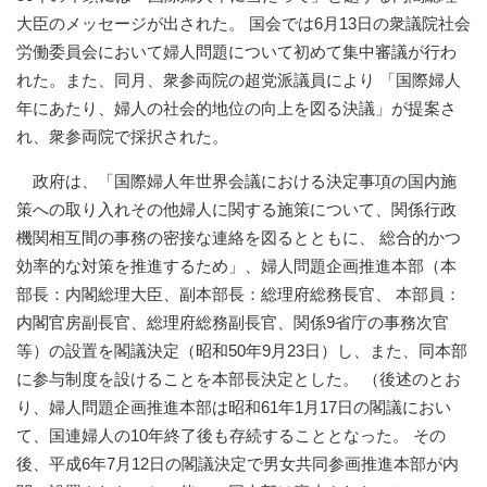
大臣のメッセージが出された。 国会では6月13日の衆議院社会
労働委員会において婦人問題について初めて集中審議が行わ
れた。また、同月、衆参両院の超党派議員により 「国際婦人
年にあたり、婦人の社会的地位の向上を図る決議」が提案さ
れ、衆参両院で採択された。
政府は、「国際婦人年世界会議における決定事項の国内施
策への取り入れその他婦人に関する施策について、関係行政
機関相互間の事務の密接な連絡を図るとともに、 総合的かつ
効率的な対策を推進するため」、婦人問題企画推進本部（本
部長：内閣総理大臣、副本部長：総理府総務長官、 本部員：
内閣官房副長官、総理府総務副長官、関係9省庁の事務次官
等）の設置を閣議決定（昭和50年9月23日）し、また、同本部
に参与制度を設けることを本部長決定とした。 （後述のとお
り、婦人問題企画推進本部は昭和61年1月17日の閣議におい
て、国連婦人の10年終了後も存続することとなった。 その
後、平成6年7月12日の閣議決定で男女共同参画推進本部が内