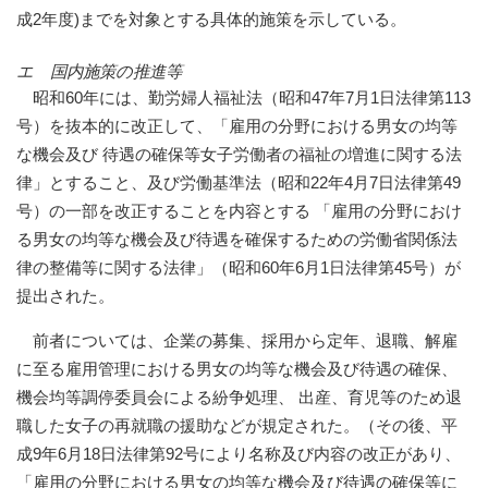
成2年度)までを対象とする具体的施策を示している。
エ 国内施策の推進等
昭和60年には、勤労婦人福祉法（昭和47年7月1日法律第113
号）を抜本的に改正して、「雇用の分野における男女の均等
な機会及び 待遇の確保等女子労働者の福祉の増進に関する法
律」とすること、及び労働基準法（昭和22年4月7日法律第49
号）の一部を改正することを内容とする 「雇用の分野におけ
る男女の均等な機会及び待遇を確保するための労働省関係法
律の整備等に関する法律」（昭和60年6月1日法律第45号）が
提出された。
前者については、企業の募集、採用から定年、退職、解雇
に至る雇用管理における男女の均等な機会及び待遇の確保、
機会均等調停委員会による紛争処理、 出産、育児等のため退
職した女子の再就職の援助などが規定された。（その後、平
成9年6月18日法律第92号により名称及び内容の改正があり、
「雇用の分野における男女の均等な機会及び待遇の確保等に