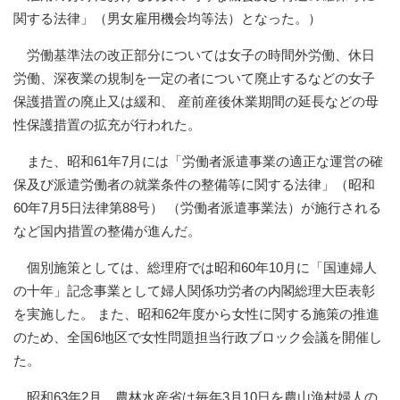
関する法律」（男女雇用機会均等法）となった。）
労働基準法の改正部分については女子の時間外労働、休日
労働、深夜業の規制を一定の者について廃止するなどの女子
保護措置の廃止又は緩和、 産前産後休業期間の延長などの母
性保護措置の拡充が行われた。
また、昭和61年7月には「労働者派遣事業の適正な運営の確
保及び派遣労働者の就業条件の整備等に関する法律」（昭和
60年7月5日法律第88号） （労働者派遣事業法）が施行される
など国内措置の整備が進んだ。
個別施策としては、総理府では昭和60年10月に「国連婦人
の十年」記念事業として婦人関係功労者の内閣総理大臣表彰
を実施した。 また、昭和62年度から女性に関する施策の推進
のため、全国6地区で女性問題担当行政ブロック会議を開催し
た。
昭和63年2月、農林水産省は毎年3月10日を農山漁村婦人の