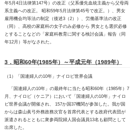
年5月4日法律第147号）の改正（父系優先血統主義から父母両
系主義への改正。 昭和59年5月法律第45号で改正。）、男女
雇用機会均等法の制定（後述3（2））、労働基準法の改正
（同）、高校の家庭科の女子のみ必修から 男女とも選択必修
とすることなどの「家庭科教育に関する検討会議」報告（同
年12月）等がなされた。
3．昭和60年(1985年）～平成元年（1989年）
（1）「国連婦人の10年」ナイロビ世界会議
「国連婦人の10年」の最終年に当たる昭和60年（1985年）7
月、ナイロビ（ケニア）において「国連婦人の10年」ナイロ
ビ世界会議が開催され、 157か国37機関が参加した。我が国
からは森山眞弓外務政務次官を首席代表とする政府代表団が
派遣されるとともに衆参両院婦人国会議員13名も顧問として
出席した。