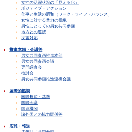
女性の活躍状況の「見える化」
ポジティブ・アクション
仕事と生活の調和（ワーク・ライフ・バランス）
女性に対する暴力の根絶
男性にとっての男女共同参画
地方との連携
災害対応
推進本部・会議等
男女共同参画推進本部
男女共同参画会議
専門調査会
検討会
男女共同参画推進連携会議
国際的協調
国際規範・基準
国際会議
国連機関
諸外国との協力関係等
広報・報道