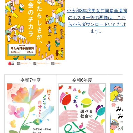
※令和8年度男女共同参画週間
のポスター等の画像は、こち
らからダウンロードいただけ
ます。
令和7年度
令和6年度
令和