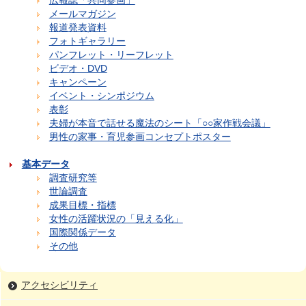
広報誌「共同参画」
メールマガジン
報道発表資料
フォトギャラリー
パンフレット・リーフレット
ビデオ・DVD
キャンペーン
イベント・シンポジウム
表彰
夫婦が本音で話せる魔法のシート「○○家作戦会議」
男性の家事・育児参画コンセプトポスター
基本データ
調査研究等
世論調査
成果目標・指標
女性の活躍状況の「見える化」
国際関係データ
その他
アクセシビリティ