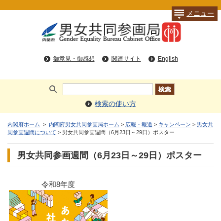
メニュー
御意見・御感想
関連サイト
English
検索の使い方
内閣府ホーム
>
内閣府男女共同参画局ホーム
>
広報・報道
>
キャンペーン
>
男女共
同参画週間について
> 男女共同参画週間（6月23日～29日）ポスター
男女共同参画週間（6月23日～29日）ポスター
令和8年度