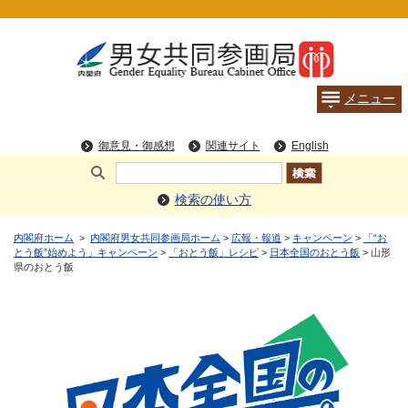
検索の使い方
内閣府ホーム
>
内閣府男女共同参画局ホーム
>
広報・報道
>
キャンペーン
>
「“お
とう飯”始めよう」キャンペーン
>
「おとう飯」レシピ
>
日本全国のおとう飯
> 山形
県のおとう飯