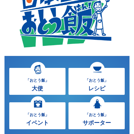
「おとう飯」
「おとう飯」
大使
レシピ
「おとう飯」
「おとう飯」
イベント
サポーター