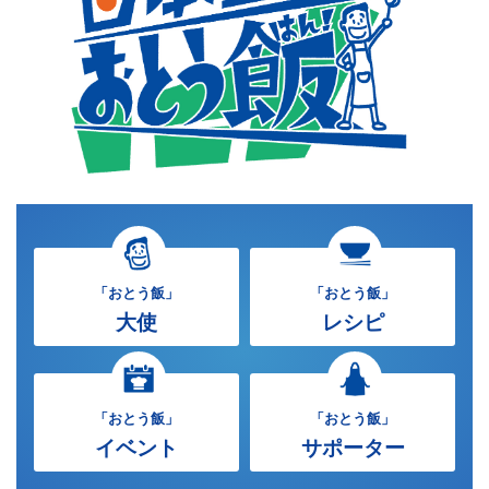
「おとう飯」
「おとう飯」
大使
レシピ
「おとう飯」
「おとう飯」
イベント
サポーター