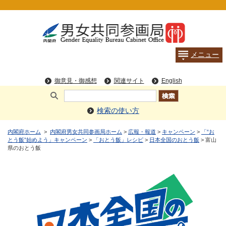
検索の使い方
内閣府ホーム
>
内閣府男女共同参画局ホーム
>
広報・報道
>
キャンペーン
>
「“お
とう飯”始めよう」キャンペーン
>
「おとう飯」レシピ
>
日本全国のおとう飯
> 富山
県のおとう飯