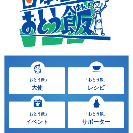
「おとう飯」
「おとう飯」
大使
レシピ
「おとう飯」
「おとう飯」
イベント
サポーター