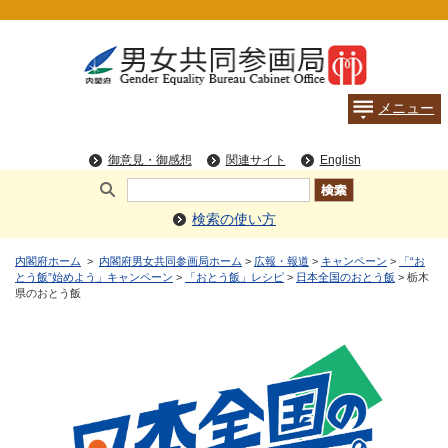
検索の使い方
内閣府ホーム
>
内閣府男女共同参画局ホーム
>
広報・報道
>
キャンペーン
>
「“お
とう飯”始めよう」キャンペーン
>
「おとう飯」レシピ
>
日本全国のおとう飯
> 栃木
県のおとう飯