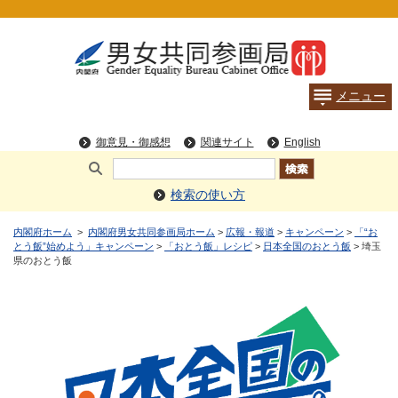
検索の使い方
内閣府ホーム
>
内閣府男女共同参画局ホーム
>
広報・報道
>
キャンペーン
>
「“お
とう飯”始めよう」キャンペーン
>
「おとう飯」レシピ
>
日本全国のおとう飯
> 埼玉
県のおとう飯