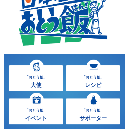
「おとう飯」
「おとう飯」
大使
レシピ
「おとう飯」
「おとう飯」
イベント
サポーター