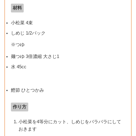
材料
小松菜 4束
しめじ 1/2パック
※つゆ
麺つゆ 3倍濃縮 大さじ1
水 45cc
鰹節 ひとつかみ
作り方
小松菜を4等分にカット、しめじをバラバラにして
おきます