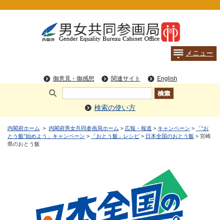
検索の使い方
内閣府ホーム
>
内閣府男女共同参画局ホーム
>
広報・報道
>
キャンペーン
>
「“お
とう飯”始めよう」キャンペーン
>
「おとう飯」レシピ
>
日本全国のおとう飯
> 宮崎
県のおとう飯