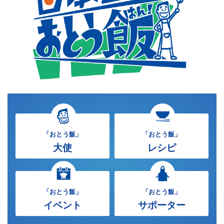
「おとう飯」
「おとう飯」
大使
レシピ
「おとう飯」
「おとう飯」
イベント
サポーター