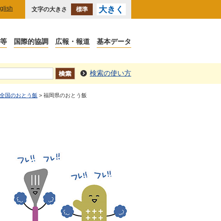
glish
大きく
文字の大きさ
標準
検索の使い方
全国のおとう飯
> 福岡県のおとう飯