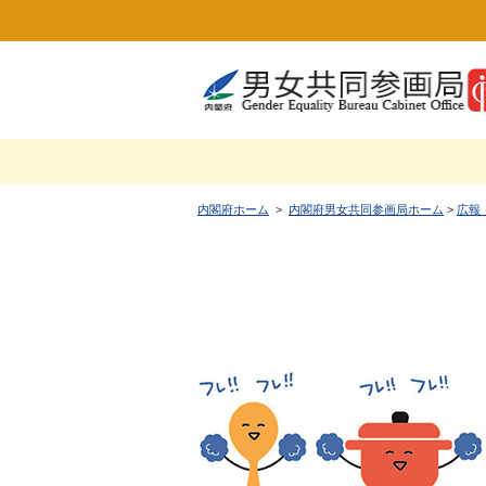
内閣府ホーム
>
内閣府男女共同参画局ホーム
>
広報