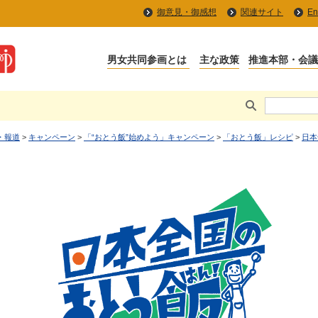
御意見・御感想
関連サイト
En
・報道
>
キャンペーン
>
「“おとう飯”始めよう」キャンペーン
>
「おとう飯」レシピ
>
日本