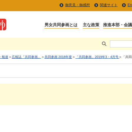
御意見・御感想
関連サイト
En
・報道
>
広報誌「共同参画」
>
共同参画 2018年度
>
「共同参画」2019年3・4月号
> 「共