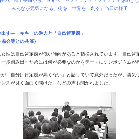
性の活躍！長崎から、世界へ ～フィフティ・フィフティをめざ
みんなが元気になる、街を 世界を 創る」当日の様子
み出す―「キキ」の魅力と「自己肯定感」
本協会等との共催）
に女性は自己肯定感が低い傾向があると指摘されています。自己肯
、一歩踏み出すためには何が必要なのかをテーマにシンポジウムが
者が『自分は肯定感が高くない』と話していて意外だったが、勇気
ランスが良く面白く聞けた」などの声も聞かれました。