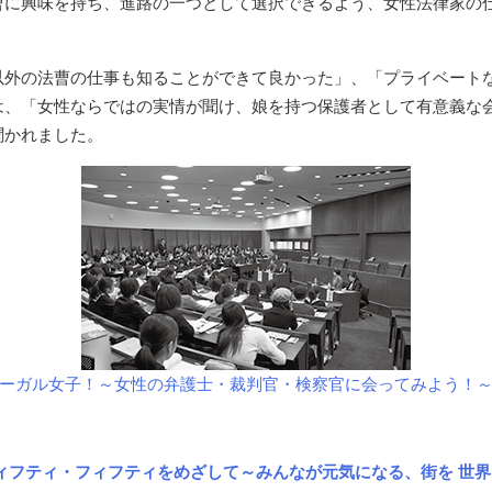
曹に興味を持ち、進路の一つとして選択できるよう、女性法律家の
以外の法曹の仕事も知ることができて良かった」、「プライベート
は、「女性ならではの実情が聞け、娘を持つ保護者として有意義な
聞かれました。
ーガル女子！～女性の弁護士・裁判官・検察官に会ってみよう！
ィフティ・フィフティをめざして～みんなが元気になる、街を 世界