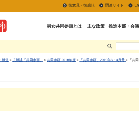
御意見・御感想
関連サイト
En
・報道
>
広報誌「共同参画」
>
共同参画 2018年度
>
「共同参画」2019年3・4月号
> 「共