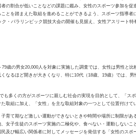
慣者の割合が低いことなどの課題に鑑み、女性のスポーツ参加を促
ることを踏まえた取組を進めることができるよう、スポーツ指導者
ピック・パラリンピック競技大会の開催も見据え、女性アスリート
～79歳の男女20,000人を対象に実施した調査では、女性は男性
なるほど開きが大きくなり、特に10代（18歳、19歳）では、男性6
人でも多くの方がスポーツに親しむ社会の実現を目的として、「ス
けた取組に加え、「女性」を主な取組対象の一つとして位置付けて
・子育て期など激しい運動ができないときや時間や場所に制限があ
他、女子生徒のスポーツ実施の二極化や、食べない・運動しないこ
国民及び幅広い関係者に対してメッセージを発信する「女性のスポ