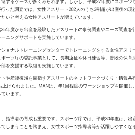
引退するケースが多くみられます。しかし、平成27年度にスポーツ
が行った調査では、女性アスリート282人のうち3割超が出産後の
けたいと考える女性アスリートが増えています。
成25年度から出産を経験したアスリートの事例調査やニーズ調査を
レーニングサポートを実施しています。
、ナショナルトレーニングセンターでトレーニングをする女性アスリ
スポーツ庁の委託事業として、長期遠征や休日練習等、普段の保育
一部を支援する取組を実施しています。
ートや産後復帰を目指すアスリートのネットワークづくり・情報共有
ち上げられました。MANは、年1回程度のワークショップを開催し
っています。
り、指導者の育成も重要です。スポーツ庁では、平成30年度は、出
してしまうことを踏まえ、女性スポーツ指導者等が活躍しやすくな