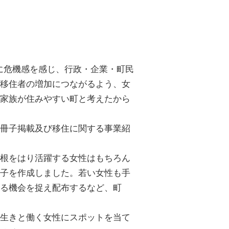
とに危機感を感じ、行政・企業・町民
移住者の増加につながるよう、女
家族が住みやすい町と考えたから
る冊子掲載及び移住に関する事業紹
に根をはり活躍する女性はもちろん
子を作成しました。若い女性も手
る機会を捉え配布するなど、町
き生きと働く女性にスポットを当て