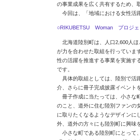
の事業成果を広く共有するため、
今回は、「地域における女性活
○RIKUBETSU Woman プ
北海道陸別町は、人口2,600
が力を合わせた取組を行っていま
性の活躍を推進する事業を実施す
です。
具体的取組としては、陸別で活
介、さらに冊子完成披露イベント
冊子作成に当たっては、小さな
のこと、道外に住む陸別ファンの
に取りたくなるようなデザインに
外、道外の方々にも陸別町に興味
小さな町である陸別町にとって