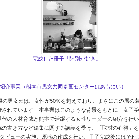
完成した冊子「陸別が好き。」
ル紹介事業（熊本市男女共同参画センターはあもにい）
社員の男女比は、女性が50％を超えており、まさにこの層の
待されています。本事業はこのような背景をもとに、女子学
世代の人材育成と熊本で活躍する女性リーダーの紹介を行い
稿の書き方など編集に関する講義を受け、「取材の心得」
ンタビューの実施、原稿の作成を行い、冊子完成後にはそれ