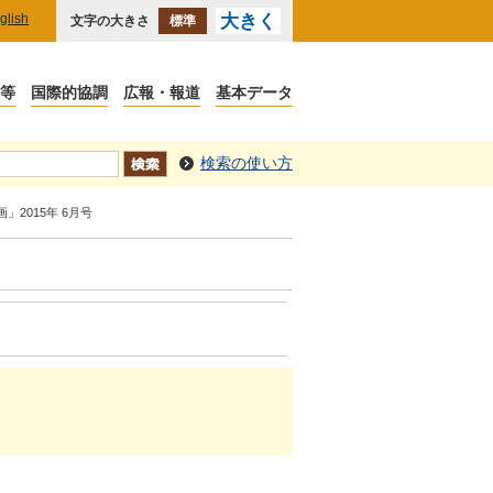
glish
大きく
文字の大きさ
標準
検索の使い方
」2015年 6月号