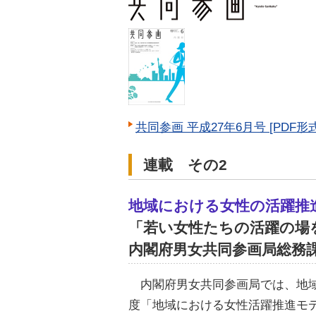
共同参画 平成27年6月号 [PDF形式:
連載 その2
地域における女性の活躍推
「若い女性たちの活躍の場
内閣府男女共同参画局総務
内閣府男女共同参画局では、地域
度「地域における女性活躍推進モ