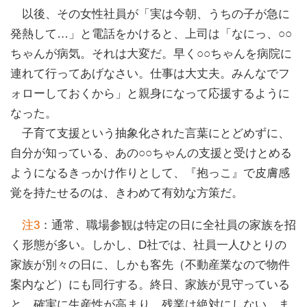
以後、その女性社員が「実は今朝、うちの子が急に
発熱して…」と電話をかけると、上司は「なにっ、○○
ちゃんが病気。それは大変だ。早く○○ちゃんを病院に
連れて行ってあげなさい。仕事は大丈夫。みんなでフ
ォローしておくから」と親身になって応援するように
なった。
子育て支援という抽象化された言葉にとどめずに、
自分が知っている、あの○○ちゃんの支援と受けとめる
ようになるきっかけ作りとして、『抱っこ』で皮膚感
覚を持たせるのは、きわめて有効な方策だ。
注3
：通常、職場参観は特定の日に全社員の家族を招
く形態が多い。しかし、D社では、社員一人ひとりの
家族が別々の日に、しかも客先（不動産業なので物件
案内など）にも同行する。終日、家族が見守っている
と、確実に生産性が高まり、残業は絶対にしない。ま