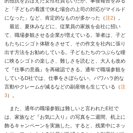
的抵抗をおぼえた女性社員もいたが、事後報告をみる
と「子どもの看護で休む場合の上司の対応がマイルド
になった」など、肯定的なものが多かった（
注2
）。
最近、夏休みなどに、従業員の家族を会社に招い
て、職場参観させる企業が増えている。筆者は、子ど
もたちにシゴト体験をさせて、その作文を社内に張り
出す方法をお勧めしている。子どもたちのつぶらな瞳
に映るシゴトの楽しさ、難しさを読むと、大人も改め
て『仕事の意義』を再確認できる。通年で職場参観を
しているD社では、仕事をさぼらない、パワハラ的な
言動やクレームが減るなどの副産物も生じている（
注
3
）。
また、通年の職場参観は難しいと言われたE社で
は、家族など『お気に入り』の写真を二週間、机上に
飾るキャンペーンを実施した。すると、残業中にネッ