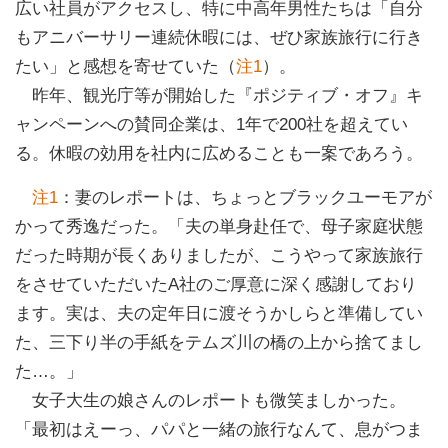
広い社員がアクセスし、特に中高年男性たちは「自分
もアニバーサリー連続休暇には、ぜひ家族旅行に行き
たい」と感想を寄せていた（
注1
）。
昨年、観光庁等が開始した『ポジティブ・オフ』キ
ャンペーンへの賛同企業は、1年で200社を超えてい
る。休暇の効用を社内に広めることも一案であろう。
注1
：妻のレポートは、ちょっとブラックユーモアが
かって秀逸だった。「夫の単身赴任で、母子家庭状態
だった時期が長くありましたが、こうやって家族旅行
をさせていただいたA社のご厚意に深く感謝しており
ます。実は、夫の定年日に渡そうかしらと準備してい
た、三下り半の手紙をテムズ川の橋の上から捨てまし
た…。」
女子大生の娘さんのレポートも微笑ましかった。
「最初はえーっ、パパと一緒の旅行なんて、息がつま