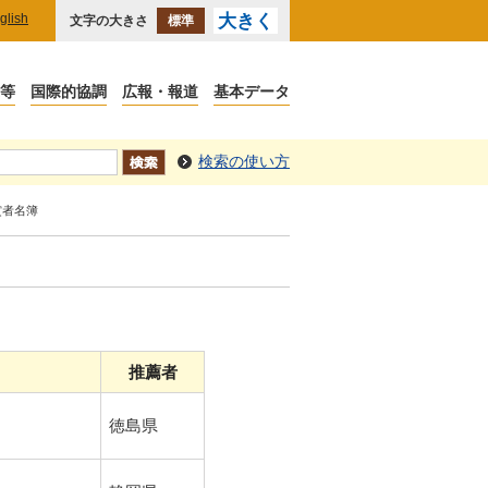
glish
大きく
文字の大きさ
標準
議等
国際的協調
広報・報道
基本データ
検索の使い方
賞者名簿
推薦者
徳島県