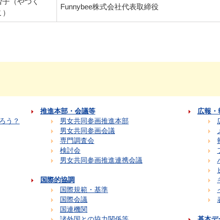
智子（やつく
Funnybee株式会社代表取締役
こ）
推進本部・会議等
広報・
ろう？
男女共同参画推進本部
男女共同参画会議
専門調査会
検討会
男女共同参画推進連携会議
国際的協調
国際規範・基準
国際会議
国連機関
諸外国との協力関係等
基本デ