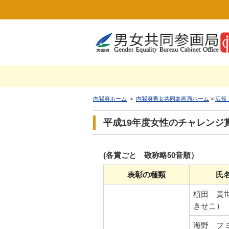
内閣府ホーム
>
内閣府男女共同参画局ホーム
>
広報
平成19年度女性のチャレンジ
(各賞ごと 敬称略50音順）
表彰の種類
氏
植田 貴
きせこ）
海野 フ