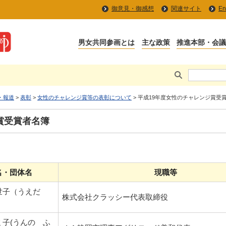
御意見・御感想
関連サイト
En
男女共同参画とは
主な政策
推進本部・会
・報道
>
表彰
>
女性のチャレンジ賞等の表彰について
> 平成19年度女性のチャレンジ賞受
賞受賞者名簿
名・団体名
現職等
世子（うえだ
株式会社クラッシー代表取締役
ミ子(うんの ふ