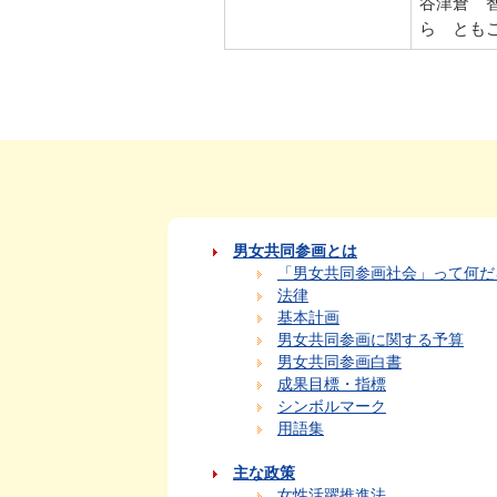
谷津倉 
ら とも
男女共同参画とは
「男女共同参画社会」って何だ
法律
基本計画
男女共同参画に関する予算
男女共同参画白書
成果目標・指標
シンボルマーク
用語集
主な政策
女性活躍推進法