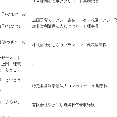
ＪＡ静岡市理事アグリロード美和代表
知子(かまの み
全国子育てタクシー協会（（有）花園タクシー
美子(なかはし
定非営利活動法人わははネット理事長）
美(みやざき ひ
株式会社かむろみプランニング代表取締役
マザーネット
：上田 理恵
-
だ りえこ）
鶴 さいとう
特定非営利活動法人コンカリーニョ 理事長
ず
香（まるやま
有限会社やまこし道楽村代表取締役