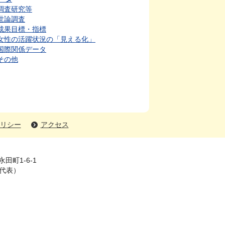
調査研究等
世論調査
成果目標・指標
女性の活躍状況の「見える化」
国際関係データ
その他
リシー
アクセス
田町1-6-1
大代表）