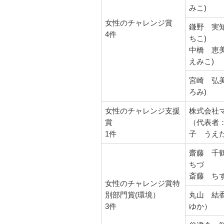
みこ)
女性のチャレンジ賞
鎌野 実
4件
ちこ)
中橋 恵
えみこ)
宮崎 弘
ろみ)
女性のチャレンジ支援
株式会社
賞
（代表者
1件
子 うえ
齋藤 千
ちづ
斎藤 ち
女性のチャレンジ賞特
別部門賞(環境）
丸山 結
3件
ゆか）