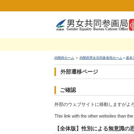
内閣府ホーム
>
内閣府男女共同参画局ホーム
>
基本
外部遷移ページ
ご確認
外部のウェブサイトに移動しますがよ
This link with the other websites than th
【全体版】性別による無意識の