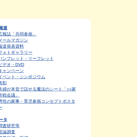
報道
広報誌「共同参画」
メールマガジン
報道発表資料
フォトギャラリー
パンフレット・リーフレット
ビデオ・DVD
キャンペーン
イベント・シンポジウム
表彰
夫婦が本音で話せる魔法のシート「○○家
作戦会議」
男性の家事・育児参画コンセプトポスタ
ー
ータ
調査研究等
世論調査