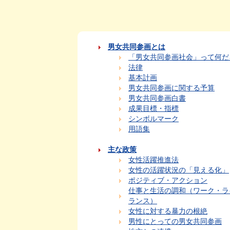
男女共同参画とは
「男女共同参画社会」って何だ
法律
基本計画
男女共同参画に関する予算
男女共同参画白書
成果目標・指標
シンボルマーク
用語集
主な政策
女性活躍推進法
女性の活躍状況の「見える化」
ポジティブ・アクション
仕事と生活の調和（ワーク・ラ
ランス）
女性に対する暴力の根絶
男性にとっての男女共同参画