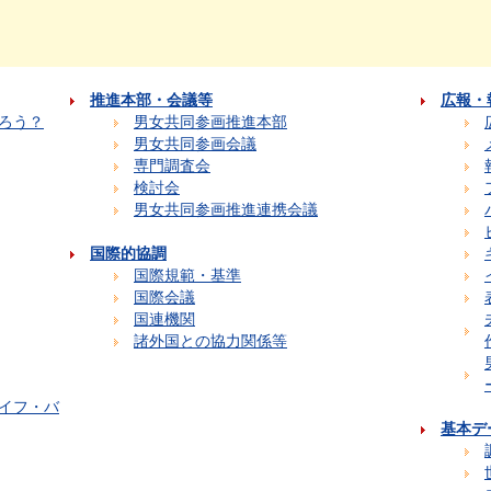
推進本部・会議等
広報・
ろう？
男女共同参画推進本部
男女共同参画会議
専門調査会
検討会
男女共同参画推進連携会議
国際的協調
国際規範・基準
国際会議
国連機関
諸外国との協力関係等
イフ・バ
基本デ