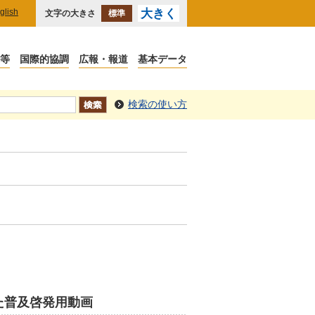
glish
大きく
文字の大きさ
標準
議等
国際的協調
広報・報道
基本データ
検索の使い方
た普及啓発用動画