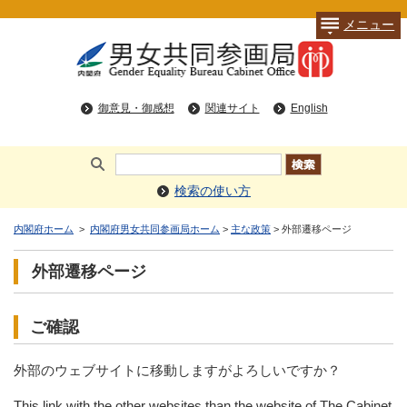
メニュー
御意見・御感想
関連サイト
English
検索の使い方
内閣府ホーム
>
内閣府男女共同参画局ホーム
>
主な政策
> 外部遷移ページ
外部遷移ページ
ご確認
外部のウェブサイトに移動しますがよろしいですか？
This link with the other websites than the website of The Cabinet