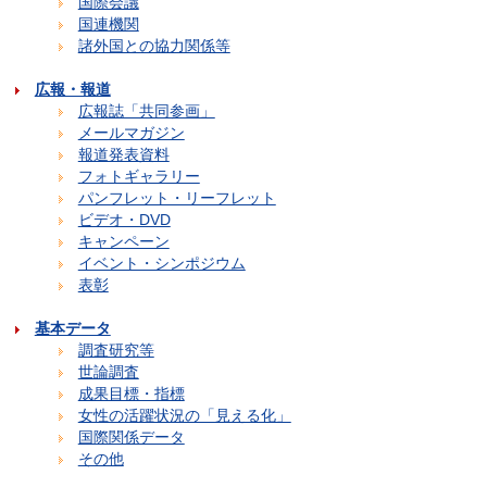
国際会議
国連機関
諸外国との協力関係等
広報・報道
広報誌「共同参画」
メールマガジン
報道発表資料
フォトギャラリー
パンフレット・リーフレット
ビデオ・DVD
キャンペーン
イベント・シンポジウム
表彰
基本データ
調査研究等
世論調査
成果目標・指標
女性の活躍状況の「見える化」
国際関係データ
その他