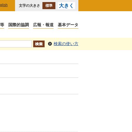
glish
大きく
文字の大きさ
標準
議等
国際的協調
広報・報道
基本データ
検索の使い方