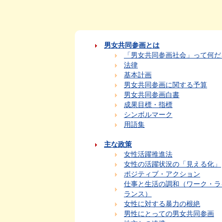
男女共同参画とは
「男女共同参画社会」って何だ
法律
基本計画
男女共同参画に関する予算
男女共同参画白書
成果目標・指標
シンボルマーク
用語集
主な政策
女性活躍推進法
女性の活躍状況の「見える化」
ポジティブ・アクション
仕事と生活の調和（ワーク・ラ
ランス）
女性に対する暴力の根絶
男性にとっての男女共同参画