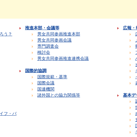
推進本部・会議等
広報・
ろう？
男女共同参画推進本部
男女共同参画会議
専門調査会
検討会
男女共同参画推進連携会議
国際的協調
国際規範・基準
国際会議
国連機関
諸外国との協力関係等
基本デ
イフ・バ