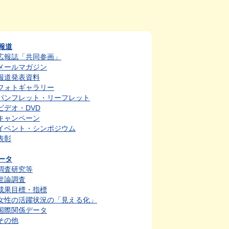
報道
広報誌「共同参画」
メールマガジン
報道発表資料
フォトギャラリー
パンフレット・リーフレット
ビデオ・DVD
キャンペーン
イベント・シンポジウム
表彰
ータ
調査研究等
世論調査
成果目標・指標
女性の活躍状況の「見える化」
国際関係データ
その他