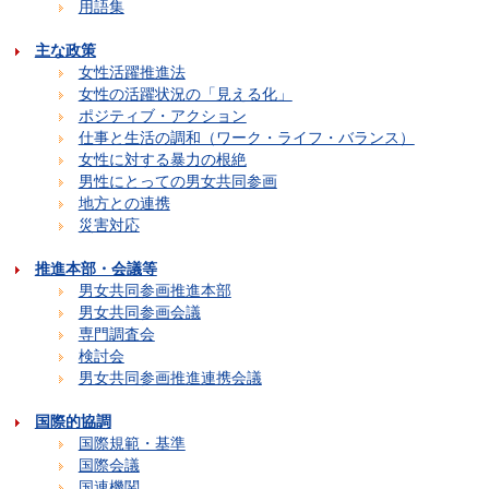
用語集
主な政策
女性活躍推進法
女性の活躍状況の「見える化」
ポジティブ・アクション
仕事と生活の調和（ワーク・ライフ・バランス）
女性に対する暴力の根絶
男性にとっての男女共同参画
地方との連携
災害対応
推進本部・会議等
男女共同参画推進本部
男女共同参画会議
専門調査会
検討会
男女共同参画推進連携会議
国際的協調
国際規範・基準
国際会議
国連機関