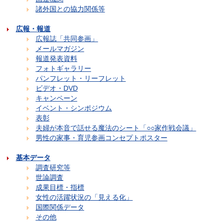
諸外国との協力関係等
広報・報道
広報誌「共同参画」
メールマガジン
報道発表資料
フォトギャラリー
パンフレット・リーフレット
ビデオ・DVD
キャンペーン
イベント・シンポジウム
表彰
夫婦が本音で話せる魔法のシート「○○家作戦会議」
男性の家事・育児参画コンセプトポスター
基本データ
調査研究等
世論調査
成果目標・指標
女性の活躍状況の「見える化」
国際関係データ
その他