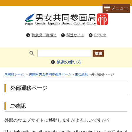
メニュー
御意見・御感想
関連サイト
English
検索の使い方
内閣府ホーム
>
内閣府男女共同参画局ホーム
>
主な政策
> 外部遷移ページ
外部遷移ページ
ご確認
外部のウェブサイトに移動しますがよろしいですか？
This link with the other websites than the website of The Cabinet