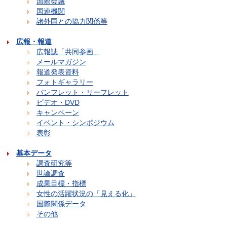
国際会議
国連機関
諸外国との協力関係等
広報・報道
広報誌「共同参画」
メールマガジン
報道発表資料
フォトギャラリー
パンフレット・リーフレット
ビデオ・DVD
キャンペーン
イベント・シンポジウム
表彰
基本データ
調査研究等
世論調査
成果目標・指標
女性の活躍状況の「見える化」
国際関係データ
その他