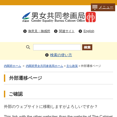
メニュー
御意見・御感想
関連サイト
English
検索の使い方
内閣府ホーム
>
内閣府男女共同参画局ホーム
>
主な政策
> 外部遷移ページ
外部遷移ページ
ご確認
外部のウェブサイトに移動しますがよろしいですか？
This link with the other websites than the website of The Cabinet