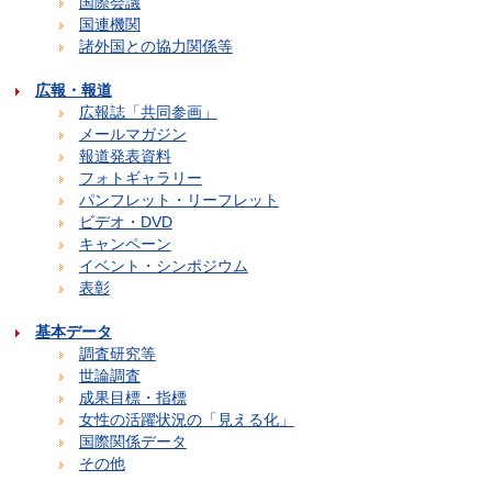
国際会議
国連機関
諸外国との協力関係等
広報・報道
広報誌「共同参画」
メールマガジン
報道発表資料
フォトギャラリー
パンフレット・リーフレット
ビデオ・DVD
キャンペーン
イベント・シンポジウム
表彰
基本データ
調査研究等
世論調査
成果目標・指標
女性の活躍状況の「見える化」
国際関係データ
その他