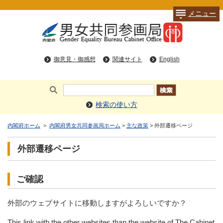
メニュー
御意見・御感想
関連サイト
English
検索の使い方
内閣府ホーム
>
内閣府男女共同参画局ホーム
>
主な政策
> 外部遷移ページ
外部遷移ページ
ご確認
外部のウェブサイトに移動しますがよろしいですか？
This link with the other websites than the website of The Cabinet