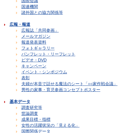
国際会議
国連機関
諸外国との協力関係等
広報・報道
広報誌「共同参画」
メールマガジン
報道発表資料
フォトギャラリー
パンフレット・リーフレット
ビデオ・DVD
キャンペーン
イベント・シンポジウム
表彰
夫婦が本音で話せる魔法のシート「○○家作戦会議」
男性の家事・育児参画コンセプトポスター
基本データ
調査研究等
世論調査
成果目標・指標
女性の活躍状況の「見える化」
国際関係データ