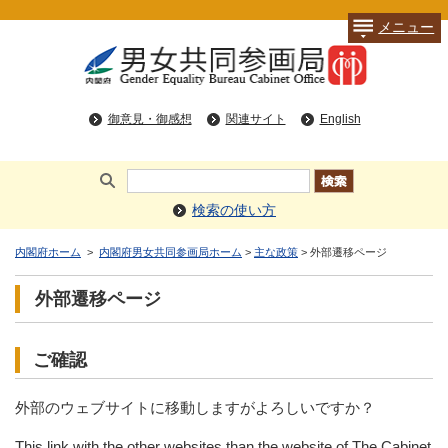
メニュー
御意見・御感想
関連サイト
English
検索の使い方
内閣府ホーム
>
内閣府男女共同参画局ホーム
>
主な政策
> 外部遷移ページ
外部遷移ページ
ご確認
外部のウェブサイトに移動しますがよろしいですか？
This link with the other websites than the website of The Cabinet