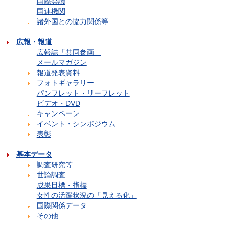
国際会議
国連機関
諸外国との協力関係等
広報・報道
広報誌「共同参画」
メールマガジン
報道発表資料
フォトギャラリー
パンフレット・リーフレット
ビデオ・DVD
キャンペーン
イベント・シンポジウム
表彰
基本データ
調査研究等
世論調査
成果目標・指標
女性の活躍状況の「見える化」
国際関係データ
その他