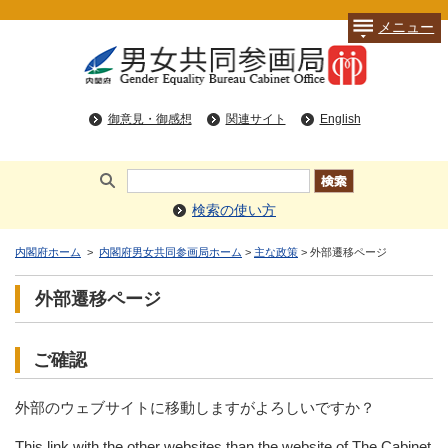
メニュー
御意見・御感想
関連サイト
English
検索の使い方
内閣府ホーム
>
内閣府男女共同参画局ホーム
>
主な政策
> 外部遷移ページ
外部遷移ページ
ご確認
外部のウェブサイトに移動しますがよろしいですか？
This link with the other websites than the website of The Cabinet