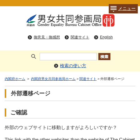
メニュー
御意見・御感想
関連サイト
English
検索の使い方
内閣府ホーム
>
内閣府男女共同参画局ホーム
>
関連サイト
> 外部遷移ページ
外部遷移ページ
ご確認
外部のウェブサイトに移動しますがよろしいですか？
This link with the other websites than the website of The Cabinet