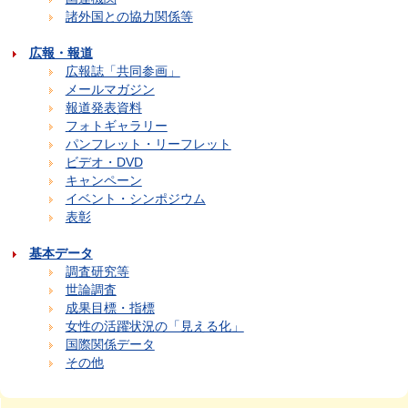
諸外国との協力関係等
広報・報道
広報誌「共同参画」
メールマガジン
報道発表資料
フォトギャラリー
パンフレット・リーフレット
ビデオ・DVD
キャンペーン
イベント・シンポジウム
表彰
基本データ
調査研究等
世論調査
成果目標・指標
女性の活躍状況の「見える化」
国際関係データ
その他