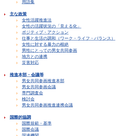
用語集
主な政策
女性活躍推進法
女性の活躍状況の「見える化」
ポジティブ・アクション
仕事と生活の調和（ワーク・ライフ・バランス）
女性に対する暴力の根絶
男性にとっての男女共同参画
地方との連携
災害対応
推進本部・会議等
男女共同参画推進本部
男女共同参画会議
専門調査会
検討会
男女共同参画推進連携会議
国際的協調
国際規範・基準
国際会議
国連機関