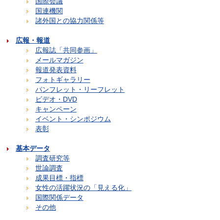
国際会議
国連機関
諸外国との協力関係等
広報・報道
広報誌「共同参画」
メールマガジン
報道発表資料
フォトギャラリー
パンフレット・リーフレット
ビデオ・DVD
キャンペーン
イベント・シンポジウム
表彰
基本データ
調査研究等
世論調査
成果目標・指標
女性の活躍状況の「見える化」
国際関係データ
その他