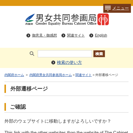
メニュー
御意見・御感想
関連サイト
English
検索の使い方
内閣府ホーム
>
内閣府男女共同参画局ホーム
>
関連サイト
> 外部遷移ページ
外部遷移ページ
ご確認
外部のウェブサイトに移動しますがよろしいですか？
This link with the other websites than the website of The Cabinet