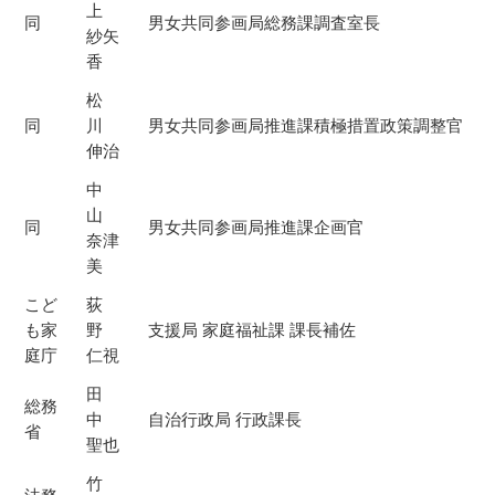
上
同
男女共同参画局総務課調査室長
紗矢
香
松
同
川
男女共同参画局推進課積極措置政策調整官
伸治
中
山
同
男女共同参画局推進課企画官
奈津
美
こど
荻
も家
野
支援局 家庭福祉課 課長補佐
庭庁
仁視
田
総務
中
自治行政局 行政課長
省
聖也
竹