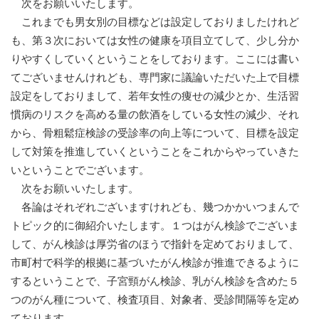
次をお願いいたします。
これまでも男女別の目標などは設定しておりましたけれど
も、第３次においては女性の健康を項目立てして、少し分か
りやすくしていくということをしております。ここには書い
てございませんけれども、専門家に議論いただいた上で目標
設定をしておりまして、若年女性の痩せの減少とか、生活習
慣病のリスクを高める量の飲酒をしている女性の減少、それ
から、骨粗鬆症検診の受診率の向上等について、目標を設定
して対策を推進していくということをこれからやっていきた
いということでございます。
次をお願いいたします。
各論はそれぞれございますけれども、幾つかかいつまんで
トピック的に御紹介いたします。１つはがん検診でございま
して、がん検診は厚労省のほうで指針を定めておりまして、
市町村で科学的根拠に基づいたがん検診が推進できるように
するということで、子宮頸がん検診、乳がん検診を含めた５
つのがん種について、検査項目、対象者、受診間隔等を定め
ております。