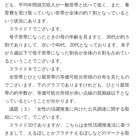
ども、平均年間就労収入が一般世帯と比べて低く、また、養
育費を受け取っていない世帯が全体の約７割となっていると
いう状況にあります。
スライド７でございます。
母子世帯になったときの母の年齢を見ますと、30代が約５
割でありまして、次いで40代、20代となっております。末子
が５歳以下で母子世帯になった割合が全体の６割を占めてい
るということでございます。
スライド８でございます。
全世帯とひとり親世帯の等価可処分所得の分布を見たもの
でございます。下のグラフでありますけれども、ひとり親世
帯の約半数が、等価可処分所得が赤い点線の貧困線以下とな
っているということが分かります。
議題（３）「女性の活躍推進に向けた公共調達に関する取
組について」でございます。
スライド10でありますが、こちらは女性活躍推進法に基づ
きまして、えるぼしとかプラチナえるぼしなどのマークを取