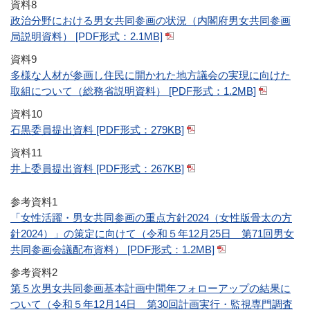
資料8
政治分野における男女共同参画の状況（内閣府男女共同参画
局説明資料） [PDF形式：2.1MB]
資料9
多様な人材が参画し住民に開かれた地方議会の実現に向けた
取組について（総務省説明資料） [PDF形式：1.2MB]
資料10
石黒委員提出資料 [PDF形式：279KB]
資料11
井上委員提出資料 [PDF形式：267KB]
参考資料1
「女性活躍・男女共同参画の重点方針2024（女性版骨太の方
針2024）」の策定に向けて（令和５年12月25日 第71回男女
共同参画会議配布資料） [PDF形式：1.2MB]
参考資料2
第５次男女共同参画基本計画中間年フォローアップの結果に
ついて（令和５年12月14日 第30回計画実行・監視専門調査