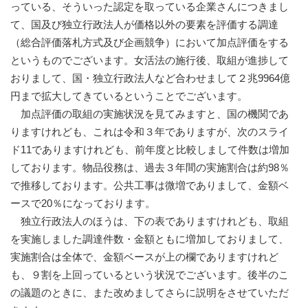
っている、そういった認定を取っている企業さんにつきまし
て、国及び独立行政法人が価格以外の要素を評価する調達
（総合評価落札方式及び企画競争）において加点評価をする
というものでございます。女活法の施行後、取組が進捗して
おりまして、国・独立行政法人など合わせまして２兆9964億
円まで拡大してきているということでございます。
加点評価の取組の実施状況を見てみますと、国の機関であ
りますけれども、これは令和３年でありますが、次のスライ
ド11でありますけれども、前年度と比較しまして件数は増加
しております。物品役務は、過去３年間の実施割合は約98％
で推移しております。公共工事は微増でありまして、金額ベ
ースで20％になっております。
独立行政法人のほうは、下の表でありますけれども、取組
を実施しました調達件数・金額ともに増加しておりまして、
実施割合は全体で、金額ベースが上の欄でありますけれど
も、９割を上回っているという状況でございます。後半のこ
の議題のときに、また改めましてさらに説明をさせていただ