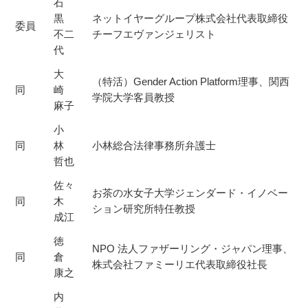
石
黒
ネットイヤーグループ株式会社代表取締役
委員
不二
チーフエヴァンジェリスト
代
大
（特活）Gender Action Platform理事、関西
同
崎
学院大学客員教授
麻子
小
同
林
小林総合法律事務所弁護士
哲也
佐々
お茶の水女子大学ジェンダード・イノベー
同
木
ション研究所特任教授
成江
徳
NPO 法人ファザーリング・ジャパン理事、
同
倉
株式会社ファミーリエ代表取締役社長
康之
内