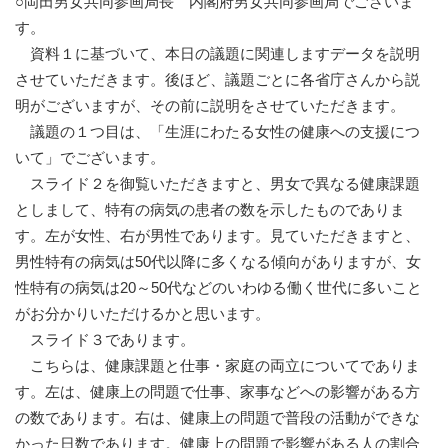
○岡田男女共同参画局長 内閣府男女共同参画局でございま
す。
資料１に基づいて、本日の議題に関連しますデータを説明
させていただきます。後ほど、議題ごとに各省庁さんから説
明がございますが、その前に説明をさせていただきます。
議題の１つ目は、「生涯にわたる女性の健康への支援につ
いて」でございます。
スライド２を御覧いただきますと、男女で異なる健康課題
としまして、特有の病気の患者の数を示したものでありま
す。左が女性、右が男性であります。見ていただきますと、
男性特有の病気は50代以降に多くなる傾向がありますが、女
性特有の病気は20～50代などのいわゆる働く世代に多いこと
がお分かりいただけるかと思います。
スライド３であります。
こちらは、健康課題と仕事・家庭の両立についてでありま
す。左は、健康上の問題で仕事、家事などへの影響がある方
の数であります。右は、健康上の問題で普段の活動ができな
かった日数であります。健康上の問題で影響がある人の割合