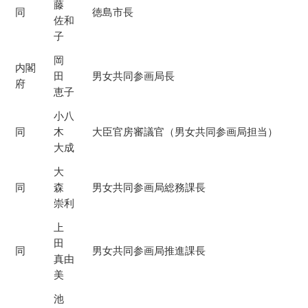
藤
同
徳島市長
佐和
子
岡
内閣
田
男女共同参画局長
府
恵子
小八
同
木
大臣官房審議官（男女共同参画局担当）
大成
大
同
森
男女共同参画局総務課長
崇利
上
田
同
男女共同参画局推進課長
真由
美
池