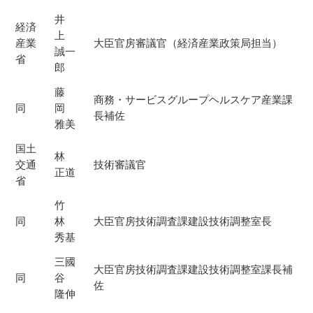
井
経済
上
産業
大臣官房審議官（経済産業政策局担当）
誠一
省
郎
藤
商務・サービスグループヘルスケア産業課
同
岡
長補佐
雅美
国土
林
交通
技術審議官
正道
省
竹
同
林
大臣官房技術調査課建設技術調整室長
秀基
三國
大臣官房技術調査課建設技術調整室課長補
同
谷
佐
隆伸