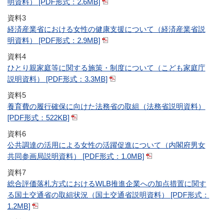
明資料） [PDF形式：2.6MB]
資料3
経済産業省における女性の健康支援について（経済産業省説
明資料） [PDF形式：2.9MB]
資料4
ひとり親家庭等に関する施策・制度について（こども家庭庁
説明資料） [PDF形式：3.3MB]
資料5
養育費の履行確保に向けた法務省の取組（法務省説明資料）
[PDF形式：522KB]
資料6
公共調達の活用による女性の活躍促進について（内閣府男女
共同参画局説明資料） [PDF形式：1.0MB]
資料7
総合評価落札方式におけるWLB推進企業への加点措置に関す
る国土交通省の取組状況（国土交通省説明資料） [PDF形式：
1.2MB]