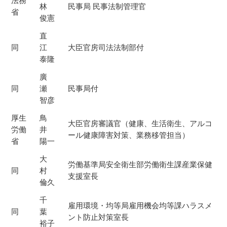
法務
林
民事局 民事法制管理官
省
俊憲
直
同
江
大臣官房司法法制部付
泰隆
廣
同
瀬
民事局付
智彦
厚生
鳥
大臣官房審議官（健康、生活衛生、アルコ
労働
井
ール健康障害対策、業務移管担当）
省
陽一
大
労働基準局安全衛生部労働衛生課産業保健
同
村
支援室長
倫久
千
雇用環境・均等局雇用機会均等課ハラスメ
同
葉
ント防止対策室長
裕子