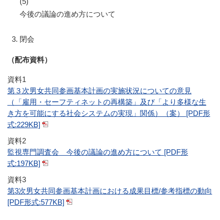
(5)
今後の議論の進め方について
閉会
（配布資料）
資料1
第３次男女共同参画基本計画の実施状況についての意見
（「雇用・セーフティネットの再構築」及び「より多様な生
き方を可能にする社会システムの実現」関係）（案） [PDF形
式:229KB]
資料2
監視専門調査会 今後の議論の進め方について [PDF形
式:197KB]
資料3
第3次男女共同参画基本計画における成果目標/参考指標の動向
[PDF形式:577KB]