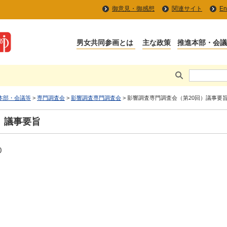
御意見・御感想
関連サイト
En
本部・会議等
>
専門調査会
>
影響調査専門調査会
> 影響調査専門調査会（第20回）議事要
）議事要旨
0