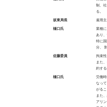
制、社
る。
坂東局長
雇用主
樋口氏
業種に
あり、
特に国
分、 
佐藤委員
拘束性
また、
約する
樋口氏
労働時
なって
がるこ
また、
アリン