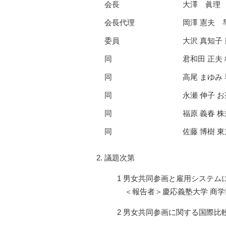
会長
大澤 眞理
会長代理
岡澤 憲夫 
委員
大沢 真知子
同
君和田 正夫
同
高尾 まゆみ
同
永瀬 伸子 
同
福原 義春 
同
佐藤 博樹 
議題次第
1 男女共同参画と雇用システム
＜報告者＞慶応義塾大学 商学部
2 男女共同参画に関する国際比