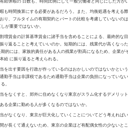
有給休暇の 日数も、時間比例にして一般労働者と同じにした方が
暇も時間換算にする必要があるだろう。また、均衡処遇を考える際
おり、フルタイムの有期契約とパートの比較を考慮していないの
直しが重要ではないか。
割増賃金の計算基準賃金に諸手当を含めることによる、最終的な目
振り返ることと考えていいのか。短期的には、残業代が高くなっ
長期的には、家族的責任がある人の残業が割高になるため、企業が
本給 に振り返ると考えられる。
当を出す要因を行政が作っているのはおかしいのではないかとい
通勤手当は非課税であるため通勤手当は企業の負担になっていな
 る。
当をなくすと、郊外に住めなくなり東京がスラム化するデメリッ
ある企業に勤める人が多くなるのではないか。
当がなくなり、東京が巨大化していくことについてどう考えれば
間が長くて通えないため、東京の企業ほど有配偶女性の少ないと