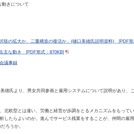
な動きについて
肢の拡大か、二重構造の復活か」(樋口美雄氏説明資料) [PDF形式
な動き [PDF形式：870KB]
査会議事録
口 美雄氏より、男女共同参画と雇用システムについて説明があり、
、北欧型とは違い、労働と経営が歩調をとるメカニズムをもってい
析したらよいのか。進んでサービス残業をすることが、仲間の雇
のだろうか。