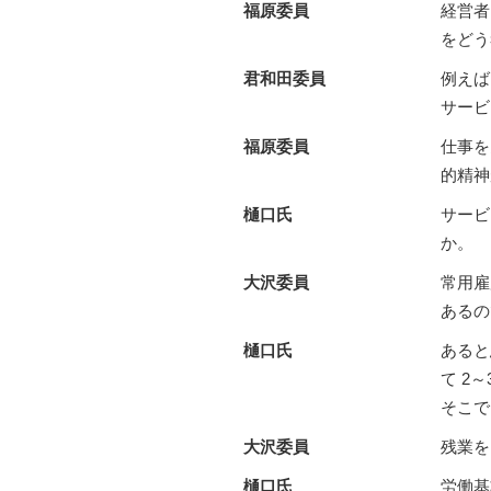
福原委員
経営者
をどう
君和田委員
例えば
サービ
福原委員
仕事を
的精神
樋口氏
サービ
か。
大沢委員
常用雇
あるの
樋口氏
あると
て 2
そこで
大沢委員
残業を
樋口氏
労働基