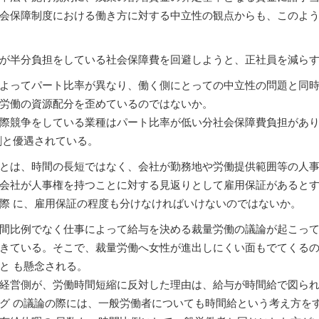
会保障制度における働き方に対する中立性の観点からも、このよ
が半分負担をしている社会保障費を回避しようと、正社員を減ら
よってパート比率が異なり、働く側にとっての中立性の問題と同時
労働の資源配分を歪めているのではないか。
際競争をしている業種はパート比率が低い分社会保障費負担があ
割と優遇されている。
とは、時間の長短ではなく、会社が勤務地や労働提供範囲等の人事
会社が人事権を持つことに対する見返りとして雇用保証があると
際 に、雇用保証の程度も分けなければいけないのではないか。
間比例でなく仕事によって給与を決める裁量労働の議論が起こって
きている。そこで、裁量労働へ女性が進出しにくい面もでてくる
と も懸念される。
経営側が、労働時間短縮に反対した理由は、給与が時間給で図ら
グ の議論の際には、一般労働者についても時間給という考え方を