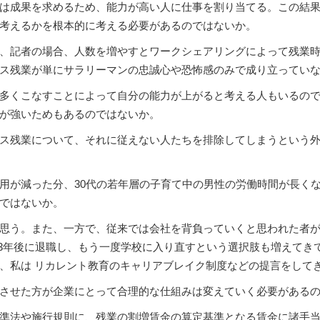
は成果を求めるため、能力が高い人に仕事を割り当てる。この結果
考えるかを根本的に考える必要があるのではないか。
、記者の場合、人数を増やすとワークシェアリングによって残業時
ス残業が単にサラリーマンの忠誠心や恐怖感のみで成り立ってい
多くこなすことによって自分の能力が上がると考える人もいるので
が強いためもあるのではないか。
ス残業について、それに従えない人たちを排除してしまうという
用が減った分、30代の若年層の子育て中の男性の労働時間が長くな
ではないか。
思う。また、一方で、従来では会社を背負っていくと思われた者
～3年後に退職し、もう一度学校に入り直すという選択肢も増えてき
、私は リカレント教育のキャリアブレイク制度などの提言をして
させた方が企業にとって合理的な仕組みは変えていく必要がある
準法や施行規則に、残業の割増賃金の算定基準となる賃金に諸手当