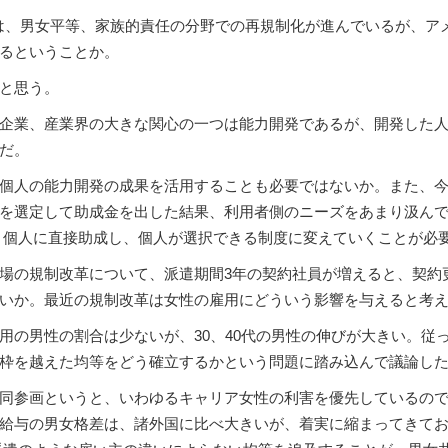
は、男女平等、家族的責任の分野での再規制化が進んでいるが、ア
るということか。
と思う。
企業、産業界の大きな関心の一つは能力開発であるが、開発した人
だ。
個人の能力開発の成果を活用することも必要ではないか。また、今
を選定して助成金を出した結果、利用者側のニーズをあまり汲ん
 個人に直接助成し、個人が選択できる制度に変えていくことが必
場の規制改革について、派遣期間3年の契約社員が増えると、契約
いか。最近の規制改革は女性の雇用にどういう影響を与えると考
用の男性の割合は少ないが、30、40代の男性の伸びが大きい。従
枠を越えた均等をどう確立するかという問題に踏み込んで議論し
同参画というと、いわゆるキャリア女性の利害を優先しているので
給与の男女格差は、諸外国に比べ大きいが、着実に縮まってきて