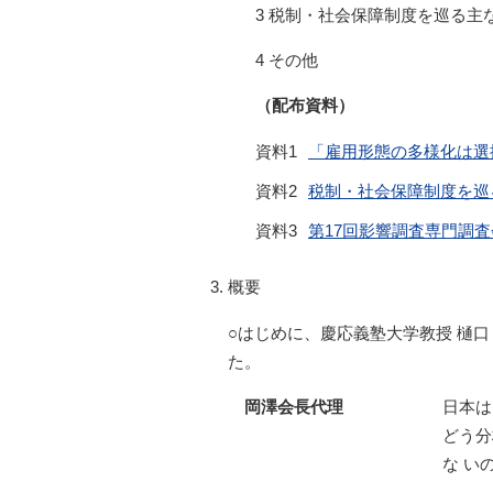
3 税制・社会保障制度を巡る主
4 その他
（配布資料）
資料1
「雇用形態の多様化は選択
資料2
税制・社会保障制度を巡る主
資料3
第17回影響調査専門調
概要
○はじめに、慶応義塾大学教授 樋
た。
岡澤会長代理
日本は
どう分
な い