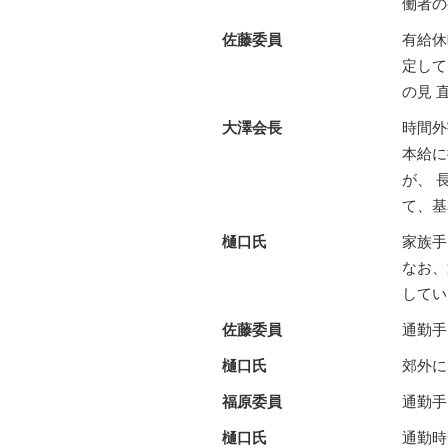
働者の
佐藤委員
有給休
定して
の見 
大澤会長
時間外
本給に
が、 
て、基
樋口氏
家族手
なお、
してい
佐藤委員
通勤手
樋口氏
郊外に
福原委員
通勤手
樋口氏
通勤時