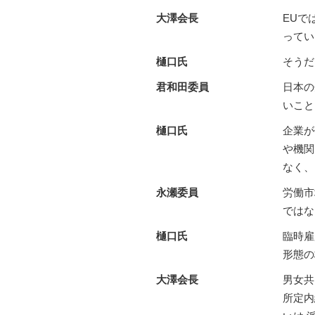
大澤会長
EUで
ってい
樋口氏
そうだ
君和田委員
日本の
いこと
樋口氏
企業が
や機関
なく、
永瀬委員
労働市
ではな
樋口氏
臨時雇
形態の
大澤会長
男女共
所定内