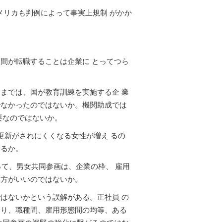
メリカも判例によって事実上規制 がかか
間が転職することは企業に とってつら
までは、国が教育訓練を実施する企 業
でなかったのではないか。機関助成では
要なのではないか。
更新がされにくくなる女性が増え るの
えるか。
って、男女共同参画は、企業の枠、 雇用
た方がいいのではないか。
はないかという誤解がある。正社員 の
おり、職種間、雇用形態間の均等、ある