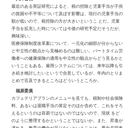
最近のある実証研究によると、税の控除と児童手当が子供
の貧困や不平等について及ぼす影響は、現行の児童手当の
額が低いので、税控除の方が大きいというこ とだ。児童
手当を拡充した時については今後の研究予定だそうだが、
興味深い。
医療保険制度改革案について、一元化の細部が分からない
と中立性の観点から見極めるのは難しい。パートタイム労
働者への健康保険の適用を中立性の観点からどう見るかと
いうこともある。雇用システムについては、来年以降も引
き続き検討したいというで合意しているが、年内のとりま
とめで言及できるところはどういうところか。
福原委員
カフェテリアプランのメニューを見ても、税制や社会保険
料、あるいは退職手当の算定そのほか含めて、これをそろ
えるというのは容易ではないのではないので、現状 をど
のように整理するかということではないか。また、昇進が
遅れる、教育の機会が足りないということは、男女共同参