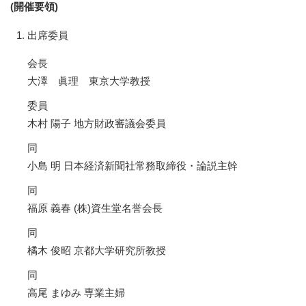
(開催要領)
出席委員
会長
大澤 眞理 東京大学教授
委員
木村 陽子 地方財政審議会委員
同
小島 明 日本経済新聞社常務取締役・論説主幹
同
福原 義春 (株)資生堂名誉会長
同
橘木 俊昭 京都大学研究所教授
同
高尾 まゆみ 専業主婦