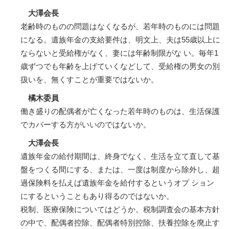
大澤会長
老齢時のものの問題はなくなるが、若年時のものには問題
になる。遺族年金の支給要件は、明文上、夫は55歳以上に
ならないと受給権がなく、妻には年齢制限がな い。毎年1
歳ずつでも年齢を上げていくなどして、受給権の男女の別
扱いを、無くすことが重要ではないか。
橘木委員
働き盛りの配偶者が亡くなった若年時のものは、生活保護
でカバーする方がいいのではないか。
大澤会長
遺族年金の給付期間は、終身でなく、生活を立て直して基
盤をつくる間にする、または、一度は制度から除外し、超
過保険料を払えば遺族年金を給付するというオプ ション
にするということもあり得るのではないか。
税制、医療保険についてはどうか。税制調査会の基本方針
の中で、配偶者控除、配偶者特別控除、扶養控除を廃止す