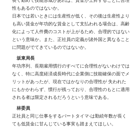
長く勤めて技能形成があれば、賃金が上昇することに合理
性もあるのではないか。
日本では若いときには生産性が低く、その後は生産性より
も高い賃金が年功的な賃金として支払われる場合は、高齢
化によって人件費のコストが上がるため、合理的ではない
という意味か。また、正社員の定義が諸外国と異なること
に問題がでてきているのではないか。
坂東局長
年功序列、長期雇用慣行のすべてに合理性がないわけでは
なく、特に高度経済成長時代に企業側に技能確保の面でメ
リットがあったが、現在ではかなりの合理性が 失われた
にもかかわらず、慣行が残っており、合理性のもとに適用
される者は限定されるだろうという意味である。
林委員
正社員と同じ仕事をするパートタイマ-は勤続年数が長く
ても低賃金に甘んじている事実も踏まえてほしい。