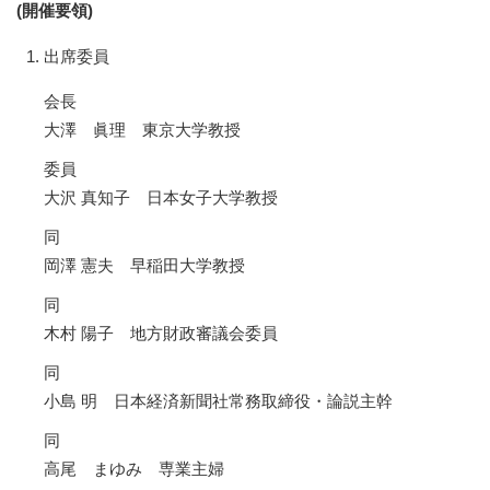
(開催要領)
出席委員
会長
大澤 眞理 東京大学教授
委員
大沢 真知子 日本女子大学教授
同
岡澤 憲夫 早稲田大学教授
同
木村 陽子 地方財政審議会委員
同
小島 明 日本経済新聞社常務取締役・論説主幹
同
高尾 まゆみ 専業主婦