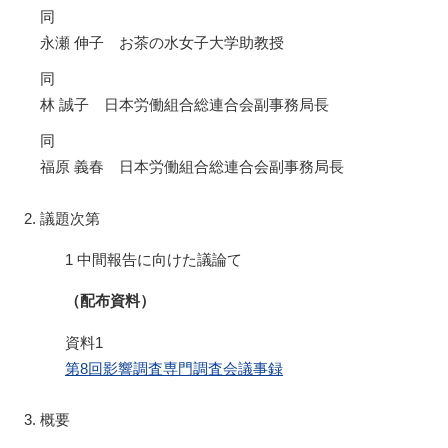
同
永瀬 伸子 お茶の水女子大学助教授
同
林 誠子 日本労働組合総連合会副事務局長
同
福原 義春 日本労働組合総連合会副事務局長
議題次第
1 中間報告に向けた議論て
（配布資料）
資料1
第8回影響調査専門調査会議事録
概要