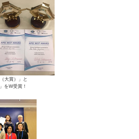
RD（大賞）」と
act賞」をW受賞！