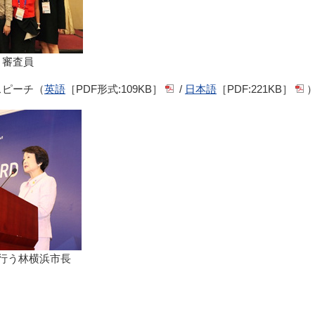
と審査員
スピーチ（
英語
［PDF形式:109KB］
/
日本語
［PDF:221KB］
行う林横浜市長