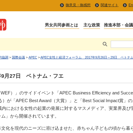
御意見・御感想
関連サイト
En
的協調
>
国際会議
>
APEC
>
APEC女性と経済フォーラム 2017年9月26日～29日 ベトナ
17年9月27日 ベトナム・フエ
」のサイドイベント「APEC Business Efficiency and Succe
APEC Best Award（大賞）」と「Best Social Impac
、APEC域内における女性の起業の発展に対するマスメディア、実業界
ーラム」から開催されています。
本文化を現代のニーズに溶け込ませた、赤ちゃん子どもの頃から暮