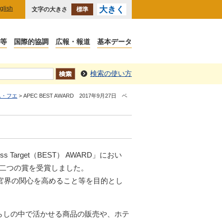
glish
大きく
文字の大きさ
標準
検索の使い方
ム・フエ
> APEC BEST AWARD 2017年9月27日 ベ
ss Target（BEST） AWARD」におい
t賞」の二つの賞を受賞しました。
及び官界の関心を高めること等を目的とし
らしの中で活かせる商品の販売や、ホテ